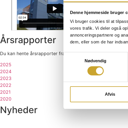
Denne hjemmeside bruger c
Vi bruger cookies til at tilpas
vores trafik. Vi deler også 
annonceringspartnere og anal
Årsrapporter
dem, eller som de har indsaml
Du kan hente årsrapporter fra C4 Videncenter her:
Samtykkevalg
Nødvendig
2025
2024
2023
2022
2021
Afvis
2020
Nyheder