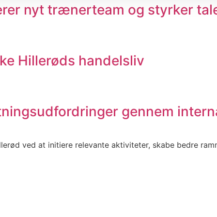
er nyt trænerteam og styrker tal
ke Hillerøds handelsliv
etningsudfordringer gennem interna
llerød ved at initiere relevante aktiviteter, skabe bedre r