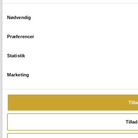
Samtykkevalg
Nødvendig
Præferencer
Statistik
Marketing
Tilla
Tillad