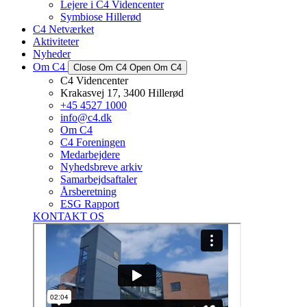
Lejere i C4 Videncenter
Symbiose Hillerød
C4 Netværket
Aktiviteter
Nyheder
Om C4
Close Om C4
Open Om C4
C4 Videncenter
Krakasvej 17, 3400 Hillerød
+45 4527 1000
info@c4.dk
Om C4
C4 Foreningen
Medarbejdere
Nyhedsbreve arkiv
Samarbejdsaftaler
Årsberetning
ESG Rapport
KONTAKT OS