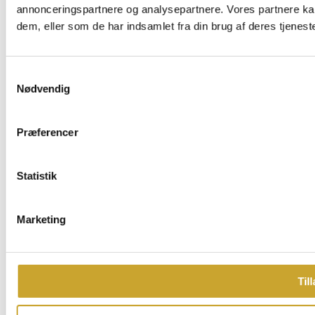
annonceringspartnere og analysepartnere. Vores partnere ka
dem, eller som de har indsamlet fra din brug af deres tjeneste
Samtykkevalg
Nødvendig
Præferencer
Statistik
Marketing
Till