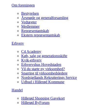
Om foreningen
Bestyrelsen
Årsmøde og generalforsamling
Vedtægter
Medlemmer
Repræsentantskab
Ekstern repræsentantskab
Erhverv
C4 Academy
Køb, salg og generationsskifte
Kvik-erhverv
Erhvervshus Hovedstaden
Vil du starte ny virksomhed?
Sparring til virksomhedsledere
Nordsjællands Rekrutterings Service
Udbud i Hillerød Kommune
Handel
Hillerød Shopping Gavekort
Hillerød ByForum