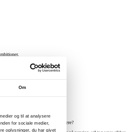
ambitioner.
Om
ang.
 medier og til at analysere
ereføre dit projekt, når du skal videre?
nden for sociale medier,
e oplysninger, du har givet