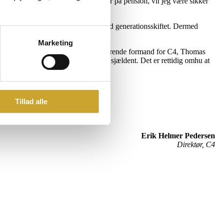
 formandskabet i C4. Når jeg en dag går på pension, vil jeg være sikker
lagt en plan og at eksekvere på den.
l, at man kommer for sent i gang med generationsskiftet. Dermed
Marketing
 Erhvervshus Hovedstaden og den nuværende formand for C4, Thomas
te rådgivere tæt på – og det har man sjældent. Det er rettidig omhu at
Tillad alle
Erik Helmer Pedersen
Direktør, C4