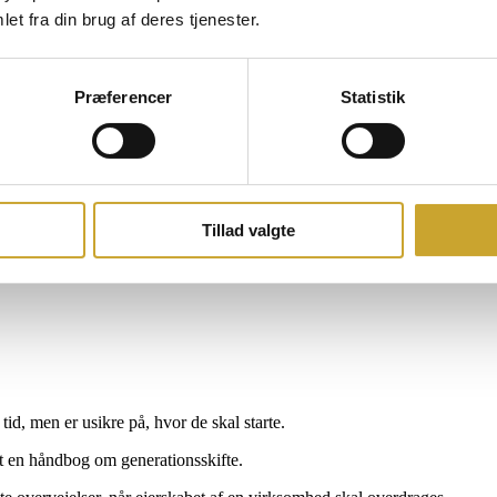
jeg planlagt et generationsskifte i et tæt parløb med bestyrelsen og især
et fra din brug af deres tjenester.
nes, det er svært at forholde sig til – men det er også en lettelse at få 
du ikke alene. Jeg oplever hos mange af vores medlemmer en tendens ti
ikke.
Præferencer
Statistik
older sig til et generationsskifte. Den er skrevet i samarbejde med
 og de kan være gode sparringspartnere, hvis du ikke allerede har de ret
sulenter, der kan gøre en forskel for dig.
Tillad valgte
d, men er usikre på, hvor de skal starte.
 en håndbog om generationsskifte.