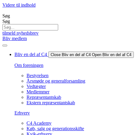
Videre til indhold
Søg
Søg
tilmeld nyhedsbrev
Bliv medlem
Bliv en del af C4
Close Bliv en del af C4
Open Bliv en del af C4
Om foreningen
Bestyrelsen
Årsmøde og generalforsamling
Vedtægter
Medlemmer
Repræsentantskab
Ekstern repræsentantskab
Erhverv
C4 Academy
Køb, salg og generationsskifte
Kvik-erhverv