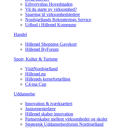
Erhvervshus Hovedstaden
Vil du starte ny virksomhed?
Sparring til virksomhedsledere
Nordsjællands Rekrutterings Service
Udbud i Hillerød Kommune
Handel
Hillerød Shopping Gavekort
Hillerød ByForum
Sport, Kultur & Turisme
VisitNordsjælland
Hillerød.nu
Hillerøds kernefortælling
C4-ma Cup
Uddannelse
Innovation & iværksætteri
Juniormesterlære
Hillerød skaber innovation
Partnerskaber mellem virksomheder og skoler
Strategisk Uddannelsesforum Nordsjælland