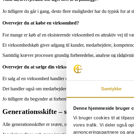
Jo tidligere du går i gang, desto flere muligheder har du typisk for a
Overvejer du at købe en virksomhed?
For mange er køb af en eksisterende virksomhed en attraktiv vej til væ
Et virksomhedskøb giver adgang til kunder, medarbejdere, kompetence
Samtidig kræver processen grundig forberedelse, analyse og rådgivning
Overvejer du at sælge din virksomhed?
Et salg af en virksomhed handler om meget mere end pris.
Samtykke
Det handler også om medarbejdere, kunder, relationer, virksomhedsku
Jo tidligere du begynder at forberede virksomheden på et salg, desto 
Denne hjemmeside bruger c
Generationsskifte – se nu at komme i gang
Vi bruger cookies til at tilpas
Alle generationsskifter er svære, og det kræver mange overvejelser at
vores trafik. Vi deler også 
annonceringspartnere og anal