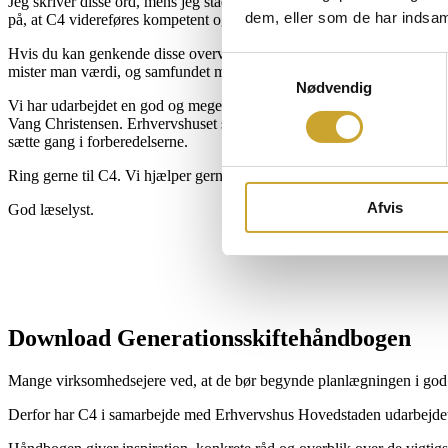
Jeg skriver disse ord, mens jeg stadig er direktør i C4. I flere år har 
dem, eller som de har indsaml
på, at C4 videreføres kompetent og har en fremtidssikret strategi. Jeg sy
Hvis du kan genkende disse overvejelser som virksomhedsejer, så er 
Samtykkevalg
mister man værdi, og samfundet mister arbejdspladser – og det går jo 
Nødvendig
Vi har udarbejdet en god og meget populær bog om, hvordan man forh
Vang Christensen. Erhvervshuset stiller gratis rådgivning til rådighed,
sætte gang i forberedelserne.
Ring gerne til C4. Vi hjælper gerne med at booke aftaler med gode kon
Afvis
God læselyst.
Download Generationsskiftehåndbogen
Mange virksomhedsejere ved, at de bør begynde planlægningen i god ti
Derfor har C4 i samarbejde med Erhvervshus Hovedstaden udarbejdet