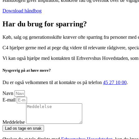
Håndbogen giver inspiration, konkrete råd og overblik over de vigtigs
Download håndbog
Har du brug for sparring?
Køb, salg og generationsskifte kræver ofte sparring fra personer med er
C4 hjælper gerne med at pege dig videre til relevante rådgivere, speci
Vi kan også hjælpe med kontakten til Erhvervshus Hovedstaden, som ti
Nysgerrig på at høre mere?
Du er også velkommen til at kontakte os på telefon
45 27 10 00
.
Navn
E-mail
Meddelelse
Lad os tage en snak