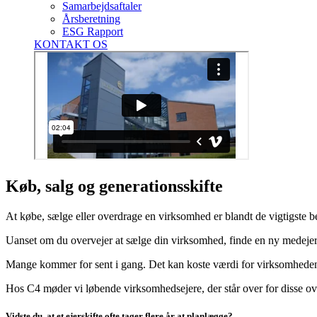
Samarbejdsaftaler
Årsberetning
ESG Rapport
KONTAKT OS
Køb, salg og generationsskifte
At købe, sælge eller overdrage en virksomhed er blandt de vigtigste be
Uanset om du overvejer at sælge din virksomhed, finde en ny medejer
Mange kommer for sent i gang. Det kan koste værdi for virksomhede
Hos C4 møder vi løbende virksomhedsejere, der står over for disse ove
Vidste du, at et ejerskifte ofte tager flere år at planlægge?