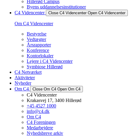
Hillerød Campus
Byens uddannelsesinstitutioner
C4 Videncenter
Close C4 Videncenter
Open C4 Videncenter
Om C4 Videncenter
Bestyrelse
Vedtægter
Årsrapporter
Konference
Kontorlokaler
Lejere i C4 Videncenter
Symbiose Hillerød
C4 Netværket
Aktiviteter
Nyheder
Om C4
Close Om C4
Open Om C4
C4 Videncenter
Krakasvej 17, 3400 Hillerød
+45 4527 1000
info@c4.dk
Om C4
C4 Foreningen
Medarbejdere
Nyhedsbreve arkiv