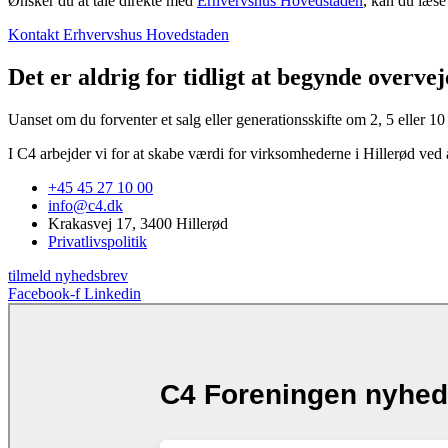
Ønsker du at tale direkte med
Erhvervshus Hovedstaden
, kan du læse
Kontakt Erhvervshus Hovedstaden
Det er aldrig for tidligt at begynde overvej
Uanset om du forventer et salg eller generationsskifte om 2, 5 eller 10 
I C4 arbejder vi for at skabe værdi for virksomhederne i Hillerød ved a
+45 45 27 10 00
info@c4.dk
Krakasvej 17, 3400 Hillerød
Privatlivspolitik
tilmeld nyhedsbrev
Facebook-f
Linkedin