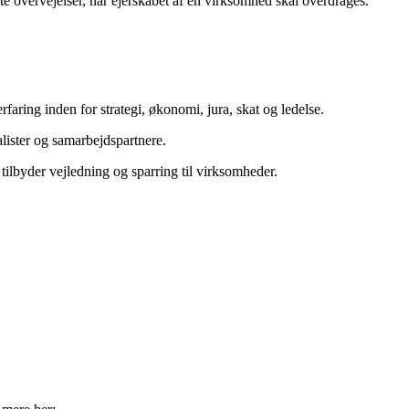
te overvejelser, når ejerskabet af en virksomhed skal overdrages.
faring inden for strategi, økonomi, jura, skat og ledelse.
alister og samarbejdspartnere.
lbyder vejledning og sparring til virksomheder.