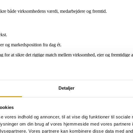
t sikre både virksomhedens værdi, medarbejdere og fremtid.
kst.
r og markedsposition fra dag ét.
 for at sikre det rigtige match mellem virksomhed, ejer og fremtidige 
Detaljer
ltur og det livsværk, du har opbygget gennem mange år.
bedre muligheder har du typisk for at skabe værdi og sikre en god overg
ookies
!
se vores indhold og annoncer, til at vise dig funktioner til sociale
 forme sin egen fremtid – og fremtiden for sin virksomhed. Hvem skal vid
oplysninger om din brug af vores hjemmeside med vores partnere i
ysepartnere. Vores partnere kan kombinere disse data med andr