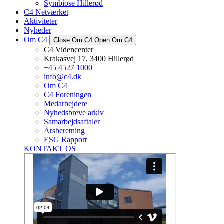
Symbiose Hillerød
C4 Netværket
Aktiviteter
Nyheder
Om C4
Close Om C4
Open Om C4
C4 Videncenter
Krakasvej 17, 3400 Hillerød
+45 4527 1000
info@c4.dk
Om C4
C4 Foreningen
Medarbejdere
Nyhedsbreve arkiv
Samarbejdsaftaler
Årsberetning
ESG Rapport
KONTAKT OS