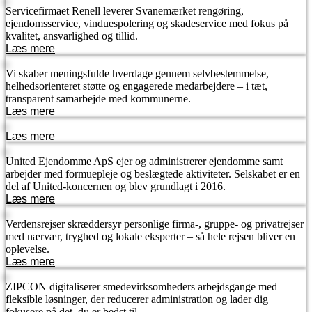
Servicefirmaet Renell leverer Svanemærket rengøring,
ejendomsservice, vinduespolering og skadeservice med fokus på
kvalitet, ansvarlighed og tillid.
Læs mere
Vi skaber meningsfulde hverdage gennem selvbestemmelse,
helhedsorienteret støtte og engagerede medarbejdere – i tæt,
transparent samarbejde med kommunerne.
Læs mere
Læs mere
United Ejendomme ApS ejer og administrerer ejendomme samt
arbejder med formuepleje og beslægtede aktiviteter. Selskabet er en
del af United-koncernen og blev grundlagt i 2016.
Læs mere
Verdensrejser skræddersyr personlige firma-, gruppe- og privatrejser
med nærvær, tryghed og lokale eksperter – så hele rejsen bliver en
oplevelse.
Læs mere
ZIPCON digitaliserer smedevirksomheders arbejdsgange med
fleksible løsninger, der reducerer administration og lader dig
fokusere på det, du er bedst til.