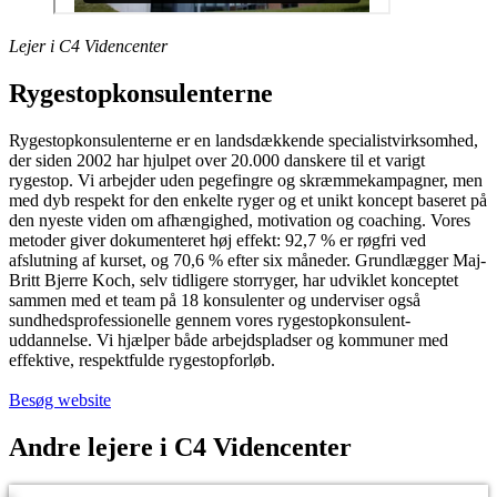
Lejer i C4 Videncenter
Rygestopkonsulenterne
Rygestopkonsulenterne er en landsdækkende specialistvirksomhed,
der siden 2002 har hjulpet over 20.000 danskere til et varigt
rygestop. Vi arbejder uden pegefingre og skræmmekampagner, men
med dyb respekt for den enkelte ryger og et unikt koncept baseret på
den nyeste viden om afhængighed, motivation og coaching. Vores
metoder giver dokumenteret høj effekt: 92,7 % er røgfri ved
afslutning af kurset, og 70,6 % efter six måneder. Grundlægger Maj-
Britt Bjerre Koch, selv tidligere storryger, har udviklet konceptet
sammen med et team på 18 konsulenter og underviser også
sundhedsprofessionelle gennem vores rygestopkonsulent-
uddannelse. Vi hjælper både arbejdspladser og kommuner med
effektive, respektfulde rygestopforløb.
Besøg website
Andre lejere i C4 Videncenter