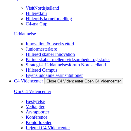
VisitNordsjælland
Hillerød.nu
Hillerøds kernefortælling
C4-ma Cup
Uddannelse
Innovation & iværksætteri
Juniormesterlære
Hillerød skaber innovation
Partnerskaber mellem virksomheder og skoler
Strategisk Uddannelsesforum Nordsjælland
Hillerød Campus
Byens uddannelsesinstitutioner
C4 Videncenter
Close C4 Videncenter
Open C4 Videncenter
Om C4 Videncenter
Bestyrelse
Vedtægter
Årsrapporter
Konference
Kontorlokaler
Lejere i C4 Videncenter