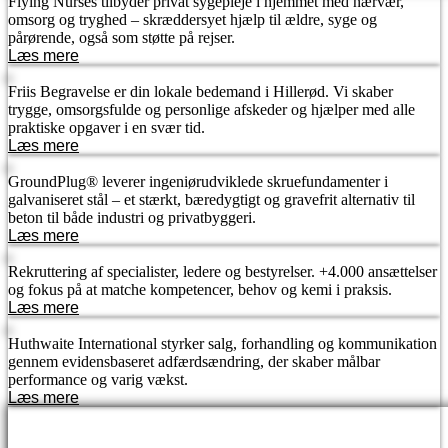
Flying Nurses tilbyder privat sygepleje i hjemmet med nærvær,
omsorg og tryghed – skræddersyet hjælp til ældre, syge og
pårørende, også som støtte på rejser.
Læs mere
Friis Begravelse er din lokale bedemand i Hillerød. Vi skaber
trygge, omsorgsfulde og personlige afskeder og hjælper med alle
praktiske opgaver i en svær tid.
Læs mere
GroundPlug® leverer ingeniørudviklede skruefundamenter i
galvaniseret stål – et stærkt, bæredygtigt og gravefrit alternativ til
beton til både industri og privatbyggeri.
Læs mere
Rekruttering af specialister, ledere og bestyrelser. +4.000 ansættelser
og fokus på at matche kompetencer, behov og kemi i praksis.
Læs mere
Huthwaite International styrker salg, forhandling og kommunikation
gennem evidensbaseret adfærdsændring, der skaber målbar
performance og varig vækst.
Læs mere