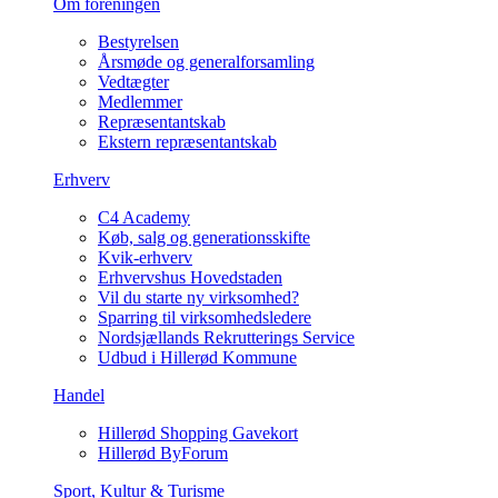
Om foreningen
Bestyrelsen
Årsmøde og generalforsamling
Vedtægter
Medlemmer
Repræsentantskab
Ekstern repræsentantskab
Erhverv
C4 Academy
Køb, salg og generationsskifte
Kvik-erhverv
Erhvervshus Hovedstaden
Vil du starte ny virksomhed?
Sparring til virksomhedsledere
Nordsjællands Rekrutterings Service
Udbud i Hillerød Kommune
Handel
Hillerød Shopping Gavekort
Hillerød ByForum
Sport, Kultur & Turisme