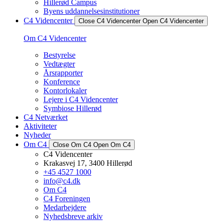
Hillerød Campus
Byens uddannelsesinstitutioner
C4 Videncenter
Close C4 Videncenter
Open C4 Videncenter
Om C4 Videncenter
Bestyrelse
Vedtægter
Årsrapporter
Konference
Kontorlokaler
Lejere i C4 Videncenter
Symbiose Hillerød
C4 Netværket
Aktiviteter
Nyheder
Om C4
Close Om C4
Open Om C4
C4 Videncenter
Krakasvej 17, 3400 Hillerød
+45 4527 1000
info@c4.dk
Om C4
C4 Foreningen
Medarbejdere
Nyhedsbreve arkiv