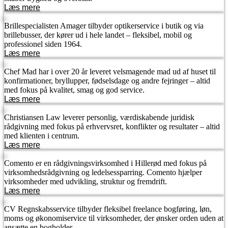
Læs mere
Brillespecialisten Amager tilbyder optikerservice i butik og via
brillebusser, der kører ud i hele landet – fleksibel, mobil og
professionel siden 1964.
Læs mere
Chef Mad har i over 20 år leveret velsmagende mad ud af huset til
konfirmationer, bryllupper, fødselsdage og andre fejringer – altid
med fokus på kvalitet, smag og god service.
Læs mere
Christiansen Law leverer personlig, værdiskabende juridisk
rådgivning med fokus på erhvervsret, konflikter og resultater – altid
med klienten i centrum.
Læs mere
Comento er en rådgivningsvirksomhed i Hillerød med fokus på
virksomhedsrådgivning og ledelsessparring. Comento hjælper
virksomheder med udvikling, struktur og fremdrift.
Læs mere
CV Regnskabsservice tilbyder fleksibel freelance bogføring, løn,
moms og økonomiservice til virksomheder, der ønsker orden uden at
ansætte en bogholder.