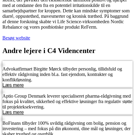
med at omdanne den fra en potentiel irritationskilde til en
samarbejdspartner for kroppen. Dette kan mindske symptomer som
diarré, oppustethed, mavesmerter og kronisk træthed. På baggrund
af denne forskning skabte vi Life Science-virksomheden Nordic
Rebalance og vores postbiotiske produkt ReFerm.
Besøg website
Andre lejere i C4 Videncenter
Advokatfirmaet Birgitte Mørck tilbyder personlig, tillidsfuld og
effektiv rådgivning inden bl.a. fast ejendom, kontrakter og
konfliktløsning.
Læs mere
Aptio Group Denmark leverer specialiseret pharma-rådgivning med
fokus på kvalitet, sikkerhed og effektive løsninger fra regulativ støtte
til projekt­eksekvering.
Læs mere
BoFinans tilbyder 100% uvildig rådgivning om bolig, pension og
investering – med fokus på din økonomi, dine mål og løsninger, der
skaber tryghed og overblik.