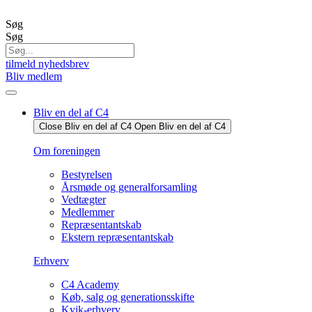
Videre
til
Søg
indhold
Søg
tilmeld nyhedsbrev
Bliv medlem
Bliv en del af C4
Close Bliv en del af C4
Open Bliv en del af C4
Om foreningen
Bestyrelsen
Årsmøde og generalforsamling
Vedtægter
Medlemmer
Repræsentantskab
Ekstern repræsentantskab
Erhverv
C4 Academy
Køb, salg og generationsskifte
Kvik-erhverv