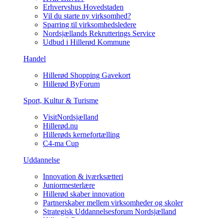
Erhvervshus Hovedstaden
Vil du starte ny virksomhed?
Sparring til virksomhedsledere
Nordsjællands Rekrutterings Service
Udbud i Hillerød Kommune
Handel
Hillerød Shopping Gavekort
Hillerød ByForum
Sport, Kultur & Turisme
VisitNordsjælland
Hillerød.nu
Hillerøds kernefortælling
C4-ma Cup
Uddannelse
Innovation & iværksætteri
Juniormesterlære
Hillerød skaber innovation
Partnerskaber mellem virksomheder og skoler
Strategisk Uddannelsesforum Nordsjælland