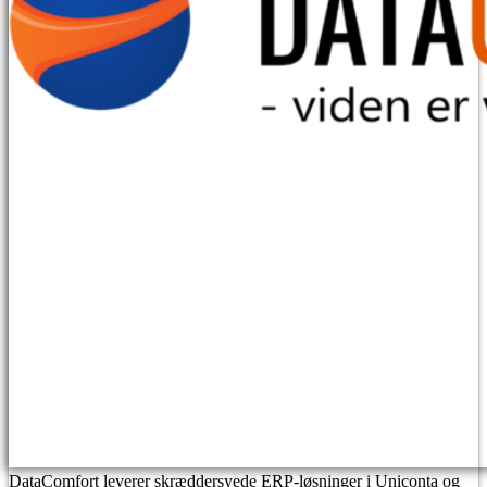
DataComfort leverer skræddersyede ERP-løsninger i Uniconta og