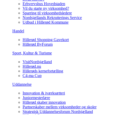
Erhvervshus Hovedstaden
Vil du starte ny virksomhed?
Sparring til virksomhedsledere
Nordsjællands Rekrutterings Service
Udbud i Hillerød Kommune
Handel
Hillerød Shopping Gavekort
Hillerød ByForum
Sport, Kultur & Turisme
VisitNordsjælland
Hillerød.nu
Hillerøds kernefortælling
C4-ma Cup
Uddannelse
Innovation & iværksætteri
Juniormesterlære
Hillerød skaber innovation
Partnerskaber mellem virksomheder og skoler
Strategisk Uddannelsesforum Nordsjælland