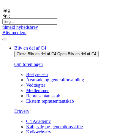
Videre
til
Søg
indhold
Søg
tilmeld nyhedsbrev
Bliv medlem
Bliv en del af C4
Close Bliv en del af C4
Open Bliv en del af C4
Om foreningen
Bestyrelsen
Årsmøde og generalforsamling
Vedtægter
Medlemmer
Repræsentantskab
Ekstern repræsentantskab
Erhverv
C4 Academy
Køb, salg og generationsskifte
Kvik-erhverv