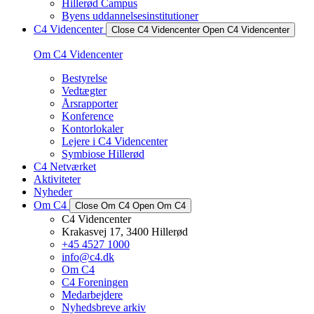
Hillerød Campus
Byens uddannelsesinstitutioner
C4 Videncenter
Close C4 Videncenter
Open C4 Videncenter
Om C4 Videncenter
Bestyrelse
Vedtægter
Årsrapporter
Konference
Kontorlokaler
Lejere i C4 Videncenter
Symbiose Hillerød
C4 Netværket
Aktiviteter
Nyheder
Om C4
Close Om C4
Open Om C4
C4 Videncenter
Krakasvej 17, 3400 Hillerød
+45 4527 1000
info@c4.dk
Om C4
C4 Foreningen
Medarbejdere
Nyhedsbreve arkiv