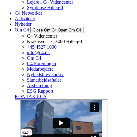
Lejere i C4 Videncenter
Symbiose Hillerød
C4 Netværket
Aktiviteter
Nyheder
Om C4
Close Om C4
Open Om C4
C4 Videncenter
Krakasvej 17, 3400 Hillerød
+45 4527 1000
info@c4.dk
Om C4
C4 Foreningen
Medarbejdere
Nyhedsbreve arkiv
Samarbejdsaftaler
Årsberetning
ESG Rapport
KONTAKT OS