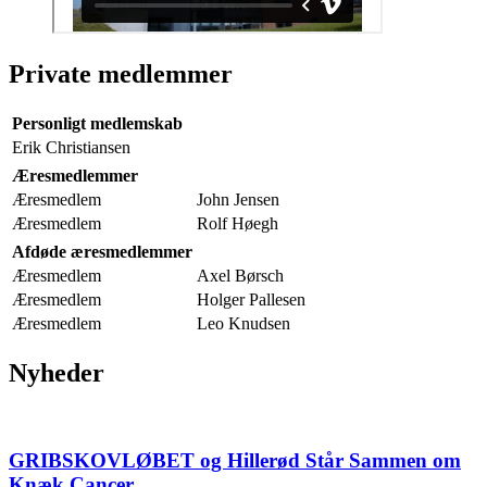
Private medlemmer
Personligt medlemskab
Erik Christiansen
Æresmedlemmer
Æresmedlem
John Jensen
Æresmedlem
Rolf Høegh
Afdøde æresmedlemmer
Æresmedlem
Axel Børsch
Æresmedlem
Holger Pallesen
Æresmedlem
Leo Knudsen
Nyheder
GRIBSKOVLØBET og Hillerød Står Sammen om
Knæk Cancer