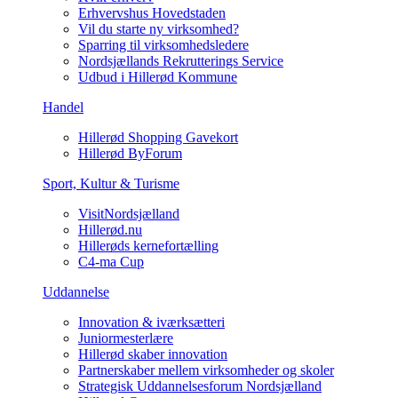
Erhvervshus Hovedstaden
Vil du starte ny virksomhed?
Sparring til virksomhedsledere
Nordsjællands Rekrutterings Service
Udbud i Hillerød Kommune
Handel
Hillerød Shopping Gavekort
Hillerød ByForum
Sport, Kultur & Turisme
VisitNordsjælland
Hillerød.nu
Hillerøds kernefortælling
C4-ma Cup
Uddannelse
Innovation & iværksætteri
Juniormesterlære
Hillerød skaber innovation
Partnerskaber mellem virksomheder og skoler
Strategisk Uddannelsesforum Nordsjælland