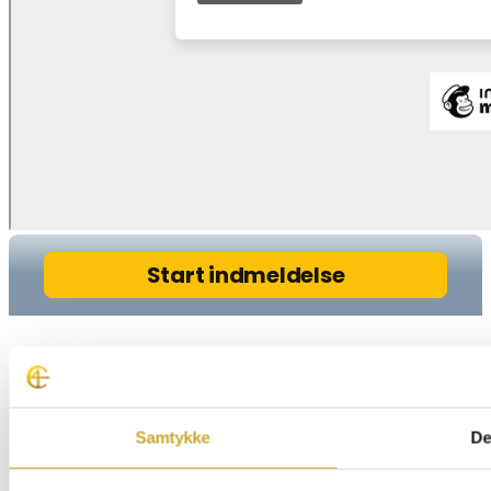
Samtykke
De