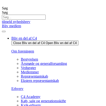
Videre
til
Søg
indhold
Søg
tilmeld nyhedsbrev
Bliv medlem
Bliv en del af C4
Close Bliv en del af C4
Open Bliv en del af C4
Om foreningen
Bestyrelsen
Årsmøde og generalforsamling
Vedtægter
Medlemmer
Repræsentantskab
Ekstern repræsentantskab
Erhverv
C4 Academy
Køb, salg og generationsskifte
Kvik-erhverv