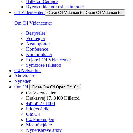
Hillerød Campus
Byens uddannelsesinstitutioner
C4 Videncenter
Close C4 Videncenter
Open C4 Videncenter
Om C4 Videncenter
Bestyrelse
Vedtægter
Årsrapporter
Konference
Kontorlokaler
Lejere i C4 Videncenter
Symbiose Hillerød
C4 Netværket
Aktiviteter
Nyheder
Om C4
Close Om C4
Open Om C4
C4 Videncenter
Krakasvej 17, 3400 Hillerød
+45 4527 1000
info@c4.dk
Om C4
C4 Foreningen
Medarbejdere
Nyhedsbreve arkiv