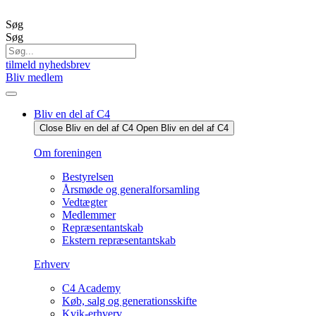
Videre
til
Søg
indhold
Søg
tilmeld nyhedsbrev
Bliv medlem
Bliv en del af C4
Close Bliv en del af C4
Open Bliv en del af C4
Om foreningen
Bestyrelsen
Årsmøde og generalforsamling
Vedtægter
Medlemmer
Repræsentantskab
Ekstern repræsentantskab
Erhverv
C4 Academy
Køb, salg og generationsskifte
Kvik-erhverv