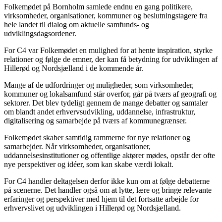
Folkemødet på Bornholm samlede endnu en gang politikere,
virksomheder, organisationer, kommuner og beslutningstagere fra
hele landet til dialog om aktuelle samfunds- og
udviklingsdagsordener.
For C4 var Folkemødet en mulighed for at hente inspiration, styrke
relationer og følge de emner, der kan få betydning for udviklingen af
Hillerød og Nordsjælland i de kommende år.
Mange af de udfordringer og muligheder, som virksomheder,
kommuner og lokalsamfund står overfor, går på tværs af geografi og
sektorer. Det blev tydeligt gennem de mange debatter og samtaler
om blandt andet erhvervsudvikling, uddannelse, infrastruktur,
digitalisering og samarbejde på tværs af kommunegrænser.
Folkemødet skaber samtidig rammerne for nye relationer og
samarbejder. Når virksomheder, organisationer,
uddannelsesinstitutioner og offentlige aktører mødes, opstår der ofte
nye perspektiver og idéer, som kan skabe værdi lokalt.
For C4 handler deltagelsen derfor ikke kun om at følge debatterne
på scenerne. Det handler også om at lytte, lære og bringe relevante
erfaringer og perspektiver med hjem til det fortsatte arbejde for
erhvervslivet og udviklingen i Hillerød og Nordsjælland.