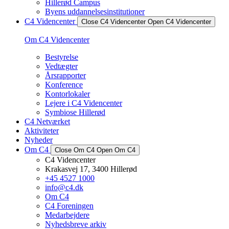
Hillerød Campus
Byens uddannelsesinstitutioner
C4 Videncenter
Close C4 Videncenter
Open C4 Videncenter
Om C4 Videncenter
Bestyrelse
Vedtægter
Årsrapporter
Konference
Kontorlokaler
Lejere i C4 Videncenter
Symbiose Hillerød
C4 Netværket
Aktiviteter
Nyheder
Om C4
Close Om C4
Open Om C4
C4 Videncenter
Krakasvej 17, 3400 Hillerød
+45 4527 1000
info@c4.dk
Om C4
C4 Foreningen
Medarbejdere
Nyhedsbreve arkiv