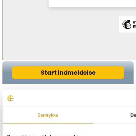
Samtykke
De