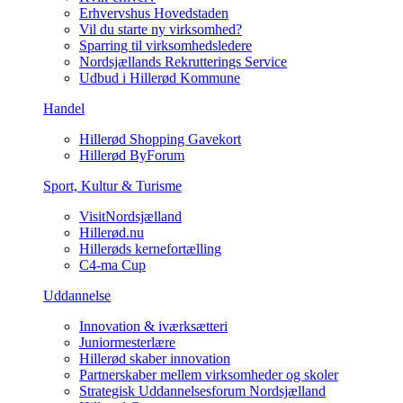
Erhvervshus Hovedstaden
Vil du starte ny virksomhed?
Sparring til virksomhedsledere
Nordsjællands Rekrutterings Service
Udbud i Hillerød Kommune
Handel
Hillerød Shopping Gavekort
Hillerød ByForum
Sport, Kultur & Turisme
VisitNordsjælland
Hillerød.nu
Hillerøds kernefortælling
C4-ma Cup
Uddannelse
Innovation & iværksætteri
Juniormesterlære
Hillerød skaber innovation
Partnerskaber mellem virksomheder og skoler
Strategisk Uddannelsesforum Nordsjælland