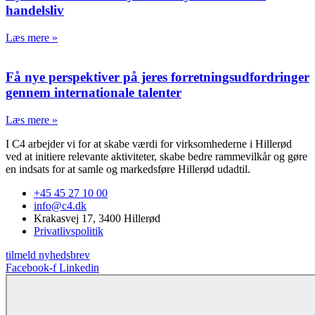
handelsliv
Læs mere »
Få nye perspektiver på jeres forretningsudfordringer
gennem internationale talenter
Læs mere »
I C4 arbejder vi for at skabe værdi for virksomhederne i Hillerød
ved at initiere relevante aktiviteter, skabe bedre rammevilkår og gøre
en indsats for at samle og markedsføre Hillerød udadtil.
+45 45 27 10 00
info@c4.dk
Krakasvej 17, 3400 Hillerød
Privatlivspolitik
tilmeld nyhedsbrev
Facebook-f
Linkedin