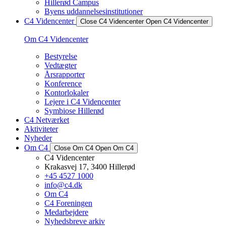
Hillerød Campus
Byens uddannelsesinstitutioner
C4 Videncenter
Close C4 Videncenter
Open C4 Videncenter
Om C4 Videncenter
Bestyrelse
Vedtægter
Årsrapporter
Konference
Kontorlokaler
Lejere i C4 Videncenter
Symbiose Hillerød
C4 Netværket
Aktiviteter
Nyheder
Om C4
Close Om C4
Open Om C4
C4 Videncenter
Krakasvej 17, 3400 Hillerød
+45 4527 1000
info@c4.dk
Om C4
C4 Foreningen
Medarbejdere
Nyhedsbreve arkiv