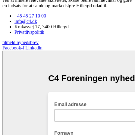
ved at initiere relevante aktiviteter, skabe bedre rammevilkår og gøre
en indsats for at samle og markedsføre Hillerød udadtil.
+45 45 27 10 00
info@c4.dk
Krakasvej 17, 3400 Hillerød
Privatlivspolitik
tilmeld nyhedsbrev
Facebook-f
Linkedin