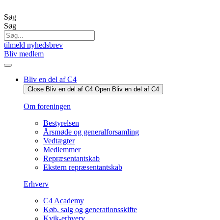
Videre
til
Søg
indhold
Søg
tilmeld nyhedsbrev
Bliv medlem
Bliv en del af C4
Close Bliv en del af C4
Open Bliv en del af C4
Om foreningen
Bestyrelsen
Årsmøde og generalforsamling
Vedtægter
Medlemmer
Repræsentantskab
Ekstern repræsentantskab
Erhverv
C4 Academy
Køb, salg og generationsskifte
Kvik-erhverv