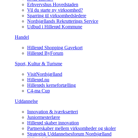
Erhvervshus Hovedstaden
Vil du starte ny virksomhed?
Sparring til virksomhedsledere
Nordsjællands Rekrutterings Service
Udbud i Hillerød Kommune
Handel
Hillerød Shopping Gavekort
Hillerød ByForum
Sport, Kultur & Turisme
VisitNordsjælland
Hillerød.nu
Hillerøds kernefortælling
C4-ma Cup
Uddannelse
Innovation & iværksætteri
Juniormesterlære
Hillerød skaber innovation
Partnerskaber mellem virksomheder og skoler
Strategisk Uddannelsesforum Nordsjælland