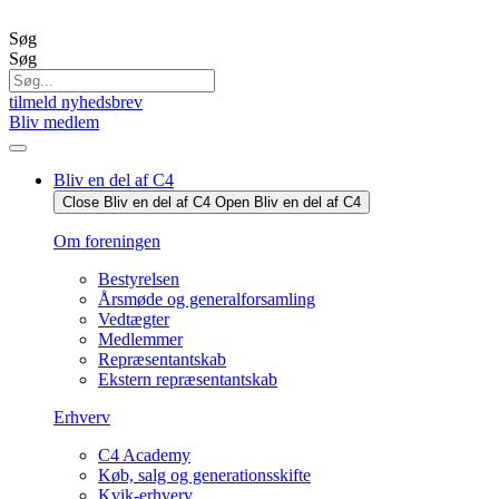
Videre
til
Søg
indhold
Søg
tilmeld nyhedsbrev
Bliv medlem
Bliv en del af C4
Close Bliv en del af C4
Open Bliv en del af C4
Om foreningen
Bestyrelsen
Årsmøde og generalforsamling
Vedtægter
Medlemmer
Repræsentantskab
Ekstern repræsentantskab
Erhverv
C4 Academy
Køb, salg og generationsskifte
Kvik-erhverv