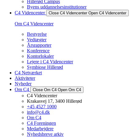
Hillerød Campus
Byens uddannelsesinstitutioner
C4 Videncenter
Close C4 Videncenter
Open C4 Videncenter
Om C4 Videncenter
Bestyrelse
Vedtægter
Årsrapporter
Konference
Kontorlokaler
Lejere i C4 Videncenter
Symbiose Hillerød
C4 Netværket
Aktiviteter
Nyheder
Om C4
Close Om C4
Open Om C4
C4 Videncenter
Krakasvej 17, 3400 Hillerød
+45 4527 1000
info@c4.dk
Om C4
C4 Foreningen
Medarbejdere
Nyhedsbreve arkiv