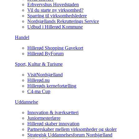
Erhvervshus Hovedstaden
Vil du starte ny virksomhed?
Sparring til virksomhedsledere
Nordsjællands Rekrutterings Service
Udbud i Hillerød Kommune
Handel
Hillerød Shopping Gavekort
Hillerød ByForum
Sport, Kultur & Turisme
VisitNordsjælland
Hillerød.nu
Hillerøds kernefortælling
C4-ma Cup
Uddannelse
Innovation & iværksætteri
Juniormesterlære
Hillerød skaber innovation
Partnerskaber mellem virksomheder og skoler
Strategisk Uddannelsesforum Nordsjælland