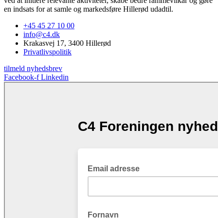
ved at initiere relevante aktiviteter, skabe bedre rammevilkår og gøre
en indsats for at samle og markedsføre Hillerød udadtil.
+45 45 27 10 00
info@c4.dk
Krakasvej 17, 3400 Hillerød
Privatlivspolitik
tilmeld nyhedsbrev
Facebook-f
Linkedin