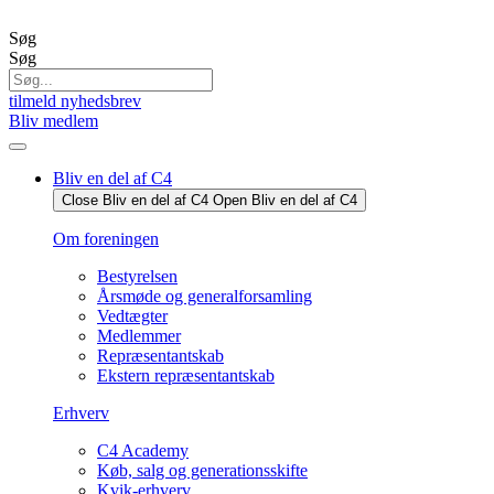
Videre
til
Søg
indhold
Søg
tilmeld nyhedsbrev
Bliv medlem
Bliv en del af C4
Close Bliv en del af C4
Open Bliv en del af C4
Om foreningen
Bestyrelsen
Årsmøde og generalforsamling
Vedtægter
Medlemmer
Repræsentantskab
Ekstern repræsentantskab
Erhverv
C4 Academy
Køb, salg og generationsskifte
Kvik-erhverv