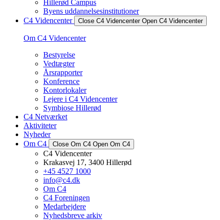
Hillerød Campus
Byens uddannelsesinstitutioner
C4 Videncenter
Close C4 Videncenter
Open C4 Videncenter
Om C4 Videncenter
Bestyrelse
Vedtægter
Årsrapporter
Konference
Kontorlokaler
Lejere i C4 Videncenter
Symbiose Hillerød
C4 Netværket
Aktiviteter
Nyheder
Om C4
Close Om C4
Open Om C4
C4 Videncenter
Krakasvej 17, 3400 Hillerød
+45 4527 1000
info@c4.dk
Om C4
C4 Foreningen
Medarbejdere
Nyhedsbreve arkiv