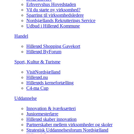
Erhvervshus Hovedstaden
Vil du starte ny virksomhed?
Sparring til virksomhedsledere
Nordsjællands Rekrutterings Service
Udbud i Hillerød Kommune
Handel
Hillerød Shopping Gavekort
Hillerød ByForum
Sport, Kultur & Turisme
VisitNordsjælland
Hillerød.nu
Hillerøds kernefortælling
C4-ma Cup
Uddannelse
Innovation & iværksætteri
Juniormesterlære
Hillerød skaber innovation
Partnerskaber mellem virksomheder og skoler
Strategisk Uddannelsesforum Nordsjælland