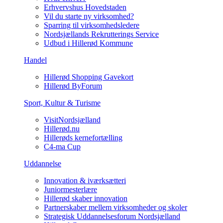
Erhvervshus Hovedstaden
Vil du starte ny virksomhed?
Sparring til virksomhedsledere
Nordsjællands Rekrutterings Service
Udbud i Hillerød Kommune
Handel
Hillerød Shopping Gavekort
Hillerød ByForum
Sport, Kultur & Turisme
VisitNordsjælland
Hillerød.nu
Hillerøds kernefortælling
C4-ma Cup
Uddannelse
Innovation & iværksætteri
Juniormesterlære
Hillerød skaber innovation
Partnerskaber mellem virksomheder og skoler
Strategisk Uddannelsesforum Nordsjælland