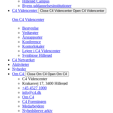
Hillerød Campus
Byens uddannelsesinstitutioner
C4 Videncenter
Close C4 Videncenter
Open C4 Videncenter
Om C4 Videncenter
Bestyrelse
Vedtægter
Årsrapporter
Konference
Kontorlokaler
Lejere i C4 Videncenter
Symbiose Hillerød
C4 Netværket
Aktiviteter
Nyheder
Om C4
Close Om C4
Open Om C4
C4 Videncenter
Krakasvej 17, 3400 Hillerød
+45 4527 1000
info@c4.dk
Om C4
C4 Foreningen
Medarbejdere
Nyhedsbreve arkiv