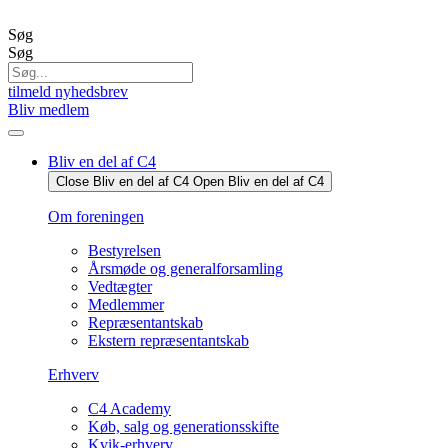
Videre
til
Søg
indhold
Søg
tilmeld nyhedsbrev
Bliv medlem
Bliv en del af C4
Close Bliv en del af C4
Open Bliv en del af C4
Om foreningen
Bestyrelsen
Årsmøde og generalforsamling
Vedtægter
Medlemmer
Repræsentantskab
Ekstern repræsentantskab
Erhverv
C4 Academy
Køb, salg og generationsskifte
Kvik-erhverv