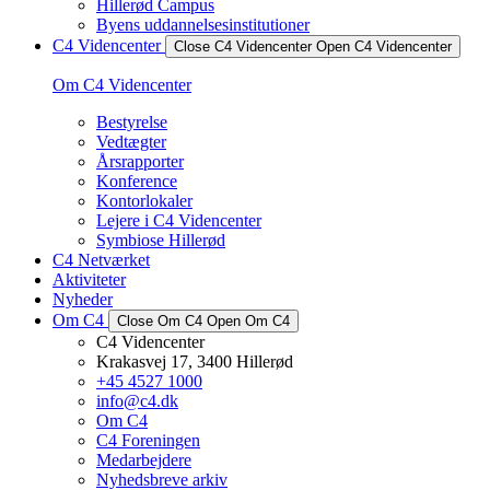
Hillerød Campus
Byens uddannelsesinstitutioner
C4 Videncenter
Close C4 Videncenter
Open C4 Videncenter
Om C4 Videncenter
Bestyrelse
Vedtægter
Årsrapporter
Konference
Kontorlokaler
Lejere i C4 Videncenter
Symbiose Hillerød
C4 Netværket
Aktiviteter
Nyheder
Om C4
Close Om C4
Open Om C4
C4 Videncenter
Krakasvej 17, 3400 Hillerød
+45 4527 1000
info@c4.dk
Om C4
C4 Foreningen
Medarbejdere
Nyhedsbreve arkiv