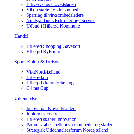
Erhvervshus Hovedstaden
Vil du starte ny virksomhed?
Sparring til virksomhedsledere
Nordsjællands Rekrutterings Service
Udbud i Hillerød Kommune
Handel
Hillerød Shopping Gavekort
Hillerød ByForum
Sport, Kultur & Turisme
VisitNordsjælland
Hillerød.nu
Hillerøds kernefortælling
C4-ma Cup
Uddannelse
Innovation & iværksætteri
Juniormesterlære
Hillerød skaber innovation
Partnerskaber mellem virksomheder og skoler
Strategisk Uddannelsesforum Nordsjælland