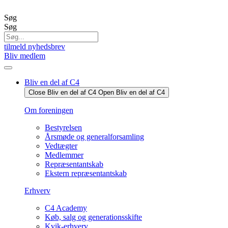
Videre
til
Søg
indhold
Søg
tilmeld nyhedsbrev
Bliv medlem
Bliv en del af C4
Close Bliv en del af C4
Open Bliv en del af C4
Om foreningen
Bestyrelsen
Årsmøde og generalforsamling
Vedtægter
Medlemmer
Repræsentantskab
Ekstern repræsentantskab
Erhverv
C4 Academy
Køb, salg og generationsskifte
Kvik-erhverv