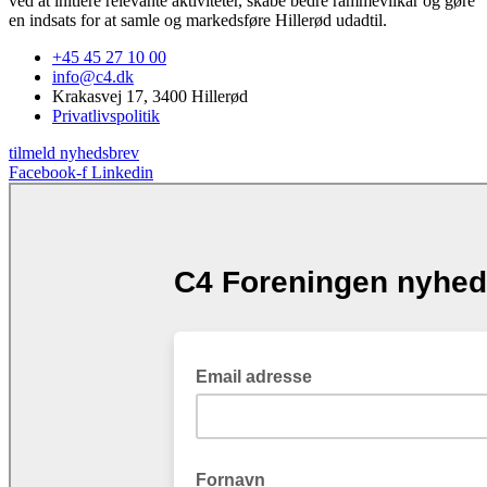
ved at initiere relevante aktiviteter, skabe bedre rammevilkår og gøre
en indsats for at samle og markedsføre Hillerød udadtil.
+45 45 27 10 00
info@c4.dk
Krakasvej 17, 3400 Hillerød
Privatlivspolitik
tilmeld nyhedsbrev
Facebook-f
Linkedin