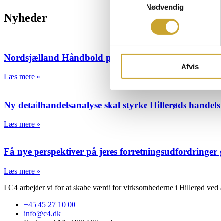
Nødvendig
Nyheder
Nordsjælland Håndbold præsenterer nyt trænerteam o
Afvis
Læs mere »
Ny detailhandelsanalyse skal styrke Hillerøds handels
Læs mere »
Få nye perspektiver på jeres forretningsudfordringer 
Læs mere »
I C4 arbejder vi for at skabe værdi for virksomhederne i Hillerød ved a
+45 45 27 10 00
info@c4.dk