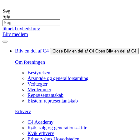
Videre
til
Søg
indhold
Søg
tilmeld nyhedsbrev
Bliv medlem
Bliv en del af C4
Close Bliv en del af C4
Open Bliv en del af C4
Om foreningen
Bestyrelsen
Årsmøde og generalforsamling
Vedtægter
Medlemmer
Repræsentantskab
Ekstern repræsentantskab
Erhverv
C4 Academy
Køb, salg og generationsskifte
Kvik-erhverv
Erhvervshus Hovedstaden