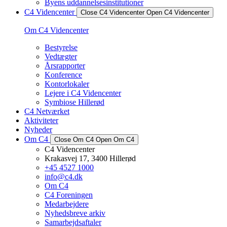
Byens uddannelsesinstitutioner
C4 Videncenter
Close C4 Videncenter
Open C4 Videncenter
Om C4 Videncenter
Bestyrelse
Vedtægter
Årsrapporter
Konference
Kontorlokaler
Lejere i C4 Videncenter
Symbiose Hillerød
C4 Netværket
Aktiviteter
Nyheder
Om C4
Close Om C4
Open Om C4
C4 Videncenter
Krakasvej 17, 3400 Hillerød
+45 4527 1000
info@c4.dk
Om C4
C4 Foreningen
Medarbejdere
Nyhedsbreve arkiv
Samarbejdsaftaler