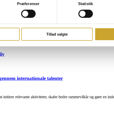
Præferencer
Statistik
g styrker talentudviklingen
Tillad valgte
liv
gennem internationale talenter
t initiere relevante aktiviteter, skabe bedre rammevilkår og gøre en ind