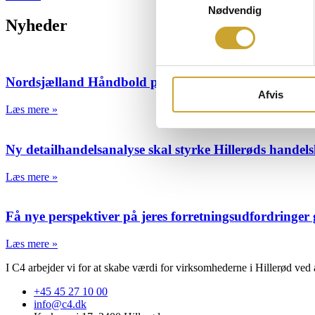
Nødvendig
Nyheder
Nordsjælland Håndbold præsenterer nyt trænerteam o
Afvis
Læs mere »
Ny detailhandelsanalyse skal styrke Hillerøds handels
Læs mere »
Få nye perspektiver på jeres forretningsudfordringer 
Læs mere »
I C4 arbejder vi for at skabe værdi for virksomhederne i Hillerød ved a
+45 45 27 10 00
info@c4.dk