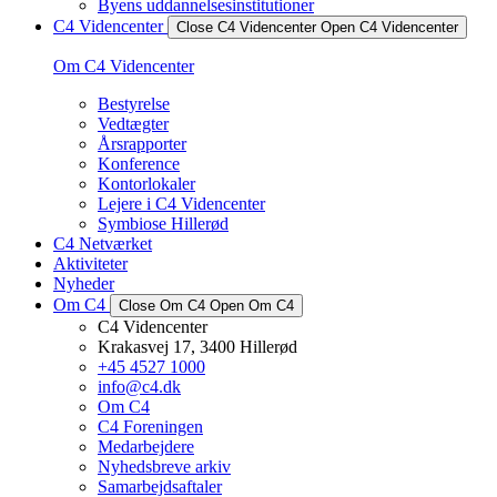
Byens uddannelsesinstitutioner
C4 Videncenter
Close C4 Videncenter
Open C4 Videncenter
Om C4 Videncenter
Bestyrelse
Vedtægter
Årsrapporter
Konference
Kontorlokaler
Lejere i C4 Videncenter
Symbiose Hillerød
C4 Netværket
Aktiviteter
Nyheder
Om C4
Close Om C4
Open Om C4
C4 Videncenter
Krakasvej 17, 3400 Hillerød
+45 4527 1000
info@c4.dk
Om C4
C4 Foreningen
Medarbejdere
Nyhedsbreve arkiv
Samarbejdsaftaler