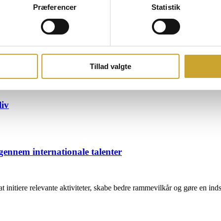
Præferencer
Statistik
g styrker talentudviklingen
Tillad valgte
liv
gennem internationale talenter
t initiere relevante aktiviteter, skabe bedre rammevilkår og gøre en ind