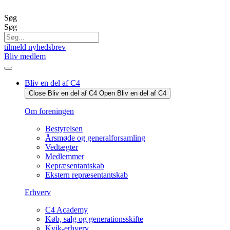
Videre
til
Søg
indhold
Søg
tilmeld nyhedsbrev
Bliv medlem
Bliv en del af C4
Close Bliv en del af C4
Open Bliv en del af C4
Om foreningen
Bestyrelsen
Årsmøde og generalforsamling
Vedtægter
Medlemmer
Repræsentantskab
Ekstern repræsentantskab
Erhverv
C4 Academy
Køb, salg og generationsskifte
Kvik-erhverv