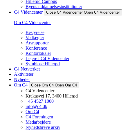
Hillerød Campus
Byens uddannelsesinstitutioner
C4 Videncenter
Close C4 Videncenter
Open C4 Videncenter
Om C4 Videncenter
Bestyrelse
Vedtægter
Årsrapporter
Konference
Kontorlokaler
Lejere i C4 Videncenter
Symbiose Hillerød
C4 Netværket
Aktiviteter
Nyheder
Om C4
Close Om C4
Open Om C4
C4 Videncenter
Krakasvej 17, 3400 Hillerød
+45 4527 1000
info@c4.dk
Om C4
C4 Foreningen
Medarbejdere
Nyhedsbreve arkiv