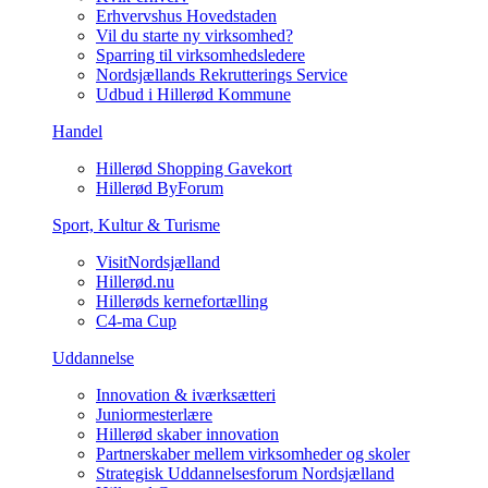
Erhvervshus Hovedstaden
Vil du starte ny virksomhed?
Sparring til virksomhedsledere
Nordsjællands Rekrutterings Service
Udbud i Hillerød Kommune
Handel
Hillerød Shopping Gavekort
Hillerød ByForum
Sport, Kultur & Turisme
VisitNordsjælland
Hillerød.nu
Hillerøds kernefortælling
C4-ma Cup
Uddannelse
Innovation & iværksætteri
Juniormesterlære
Hillerød skaber innovation
Partnerskaber mellem virksomheder og skoler
Strategisk Uddannelsesforum Nordsjælland