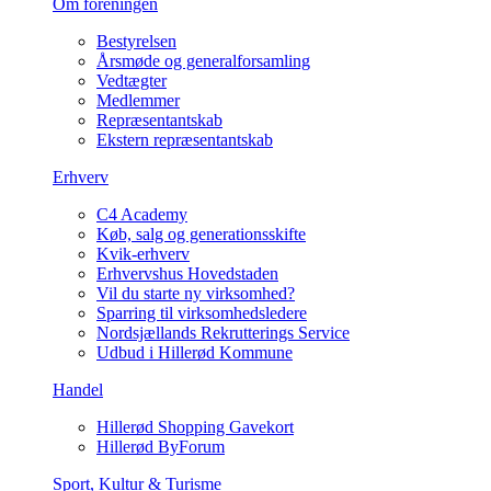
Om foreningen
Bestyrelsen
Årsmøde og generalforsamling
Vedtægter
Medlemmer
Repræsentantskab
Ekstern repræsentantskab
Erhverv
C4 Academy
Køb, salg og generationsskifte
Kvik-erhverv
Erhvervshus Hovedstaden
Vil du starte ny virksomhed?
Sparring til virksomhedsledere
Nordsjællands Rekrutterings Service
Udbud i Hillerød Kommune
Handel
Hillerød Shopping Gavekort
Hillerød ByForum
Sport, Kultur & Turisme