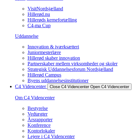
VisitNordsjælland
Hillerød.nu
Hillerøds kernefortælling
C4-ma Cup
Uddannelse
Innovation & iværksætteri
Juniormesterlære
Hillerød skaber innovation
Partnerskaber mellem virksomheder og skoler
Strategisk Uddannelsesforum Nordsjælland
Hillerød Campus
Byens uddannelsesinstitutioner
C4 Videncenter
Close C4 Videncenter
Open C4 Videncenter
Om C4 Videncenter
Bestyrelse
Vedtægter
Årsrapporter
Konference
Kontorlokaler
Lejere i C4 Videncenter