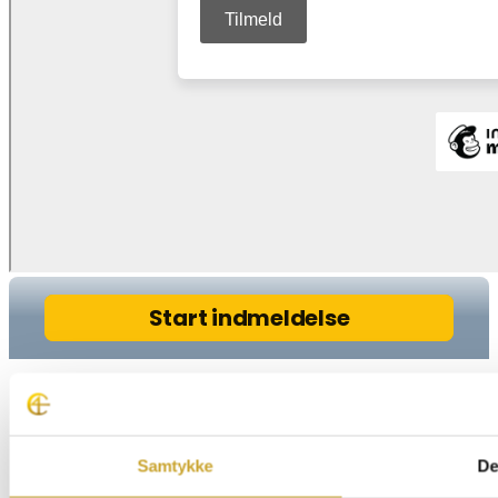
Samtykke
De