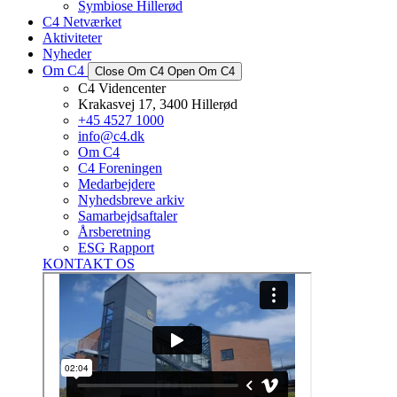
Symbiose Hillerød
C4 Netværket
Aktiviteter
Nyheder
Om C4
Close Om C4
Open Om C4
C4 Videncenter
Krakasvej 17, 3400 Hillerød
+45 4527 1000
info@c4.dk
Om C4
C4 Foreningen
Medarbejdere
Nyhedsbreve arkiv
Samarbejdsaftaler
Årsberetning
ESG Rapport
KONTAKT OS