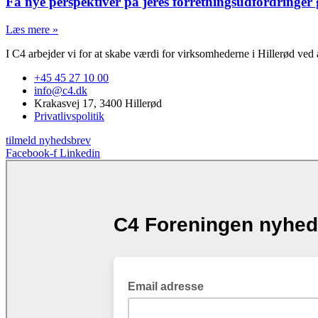
Få nye perspektiver på jeres forretningsudfordringer 
Læs mere »
I C4 arbejder vi for at skabe værdi for virksomhederne i Hillerød ved a
+45 45 27 10 00
info@c4.dk
Krakasvej 17, 3400 Hillerød
Privatlivspolitik
tilmeld nyhedsbrev
Facebook-f
Linkedin