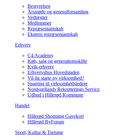
Bestyrelsen
Årsmøde og generalforsamling
Vedtægter
Medlemmer
Repræsentantskab
Ekstern repræsentantskab
Erhverv
C4 Academy
Køb, salg og generationsskifte
Kvik-erhverv
Erhvervshus Hovedstaden
Vil du starte ny virksomhed?
Sparring til virksomhedsledere
Nordsjællands Rekrutterings Service
Udbud i Hillerød Kommune
Handel
Hillerød Shopping Gavekort
Hillerød ByForum
Sport, Kultur & Turisme