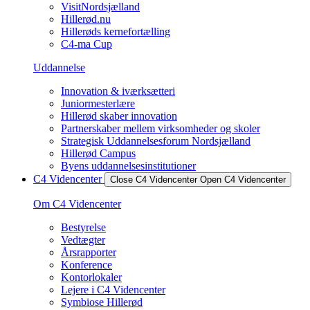
VisitNordsjælland
Hillerød.nu
Hillerøds kernefortælling
C4-ma Cup
Uddannelse
Innovation & iværksætteri
Juniormesterlære
Hillerød skaber innovation
Partnerskaber mellem virksomheder og skoler
Strategisk Uddannelsesforum Nordsjælland
Hillerød Campus
Byens uddannelsesinstitutioner
C4 Videncenter
Close C4 Videncenter
Open C4 Videncenter
Om C4 Videncenter
Bestyrelse
Vedtægter
Årsrapporter
Konference
Kontorlokaler
Lejere i C4 Videncenter
Symbiose Hillerød