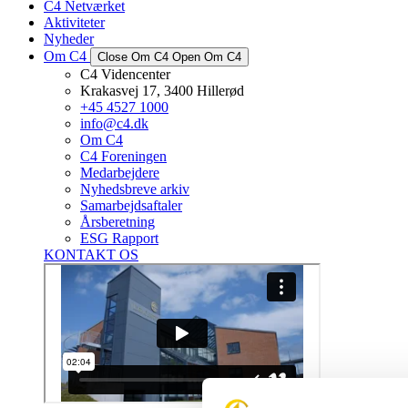
C4 Netværket
Aktiviteter
Nyheder
Om C4
Close Om C4
Open Om C4
C4 Videncenter
Krakasvej 17, 3400 Hillerød
+45 4527 1000
info@c4.dk
Om C4
C4 Foreningen
Medarbejdere
Nyhedsbreve arkiv
Samarbejdsaftaler
Årsberetning
ESG Rapport
KONTAKT OS