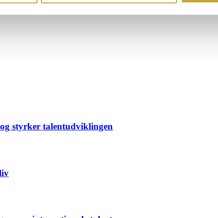
g styrker talentudviklingen
liv