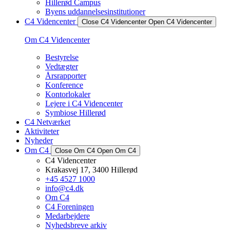
Hillerød Campus
Byens uddannelsesinstitutioner
C4 Videncenter
Close C4 Videncenter
Open C4 Videncenter
Om C4 Videncenter
Bestyrelse
Vedtægter
Årsrapporter
Konference
Kontorlokaler
Lejere i C4 Videncenter
Symbiose Hillerød
C4 Netværket
Aktiviteter
Nyheder
Om C4
Close Om C4
Open Om C4
C4 Videncenter
Krakasvej 17, 3400 Hillerød
+45 4527 1000
info@c4.dk
Om C4
C4 Foreningen
Medarbejdere
Nyhedsbreve arkiv