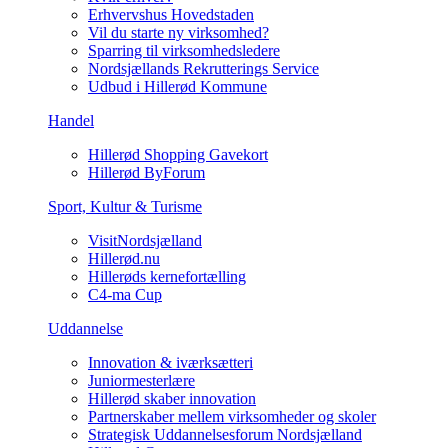
Erhvervshus Hovedstaden
Vil du starte ny virksomhed?
Sparring til virksomhedsledere
Nordsjællands Rekrutterings Service
Udbud i Hillerød Kommune
Handel
Hillerød Shopping Gavekort
Hillerød ByForum
Sport, Kultur & Turisme
VisitNordsjælland
Hillerød.nu
Hillerøds kernefortælling
C4-ma Cup
Uddannelse
Innovation & iværksætteri
Juniormesterlære
Hillerød skaber innovation
Partnerskaber mellem virksomheder og skoler
Strategisk Uddannelsesforum Nordsjælland