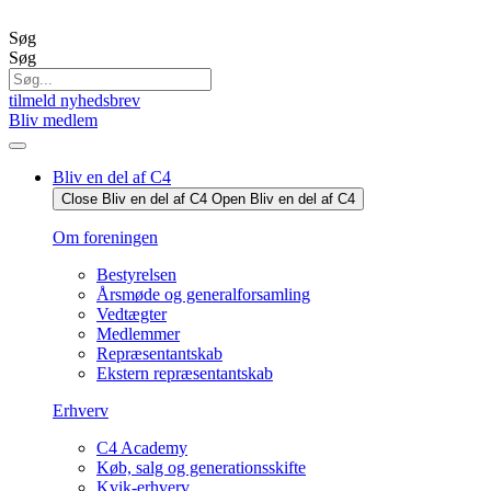
Videre
til
Søg
indhold
Søg
tilmeld nyhedsbrev
Bliv medlem
Bliv en del af C4
Close Bliv en del af C4
Open Bliv en del af C4
Om foreningen
Bestyrelsen
Årsmøde og generalforsamling
Vedtægter
Medlemmer
Repræsentantskab
Ekstern repræsentantskab
Erhverv
C4 Academy
Køb, salg og generationsskifte
Kvik-erhverv