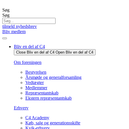
Videre
til
Søg
indhold
Søg
tilmeld nyhedsbrev
Bliv medlem
Bliv en del af C4
Close Bliv en del af C4
Open Bliv en del af C4
Om foreningen
Bestyrelsen
Årsmøde og generalforsamling
Vedtægter
Medlemmer
Repræsentantskab
Ekstern repræsentantskab
Erhverv
C4 Academy
Køb, salg og generationsskifte
Kvik-erhverv