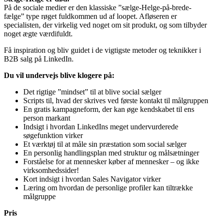
På de sociale medier er den klassiske ”sælge-Helge-på-brede-
fælge” type røget fuldkommen ud af loopet. Afløseren er
specialisten, der virkelig ved noget om sit produkt, og som tilbyder
noget ægte værdifuldt.
Få inspiration og bliv guidet i de vigtigste metoder og teknikker i
B2B salg på LinkedIn.
Du vil undervejs blive klogere på:
Det rigtige ”mindset” til at blive social sælger
Scripts til, hvad der skrives ved første kontakt til målgruppen
En gratis kampagneform, der kan øge kendskabet til ens
person markant
Indsigt i hvordan LinkedIns meget undervurderede
søgefunktion virker
Et værktøj til at måle sin præstation som social sælger
En personlig handlingsplan med struktur og målsætninger
Forståelse for at mennesker køber af mennesker – og ikke
virksomhedssider!
Kort indsigt i hvordan Sales Navigator virker
Læring om hvordan de personlige profiler kan tiltrække
målgruppe
Pris