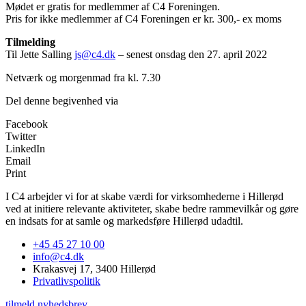
Mødet er gratis for medlemmer af C4 Foreningen.
Pris for ikke medlemmer af C4 Foreningen er kr. 300,- ex moms
Tilmelding
Til Jette Salling
js@c4.dk
– senest onsdag den 27. april 2022
Netværk og morgenmad fra kl. 7.30
Del denne begivenhed via
Facebook
Twitter
LinkedIn
Email
Print
I C4 arbejder vi for at skabe værdi for virksomhederne i Hillerød
ved at initiere relevante aktiviteter, skabe bedre rammevilkår og gøre
en indsats for at samle og markedsføre Hillerød udadtil.
+45 45 27 10 00
info@c4.dk
Krakasvej 17, 3400 Hillerød
Privatlivspolitik
tilmeld nyhedsbrev