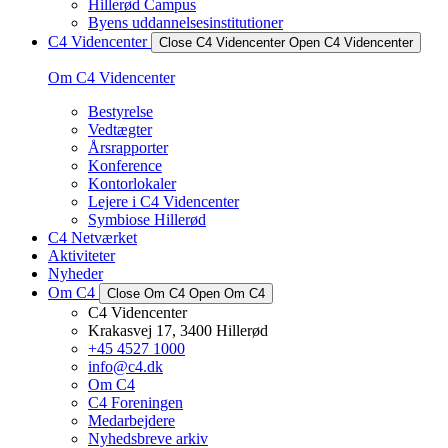
Hillerød Campus
Byens uddannelsesinstitutioner
C4 Videncenter
Close C4 Videncenter
Open C4 Videncenter
Om C4 Videncenter
Bestyrelse
Vedtægter
Årsrapporter
Konference
Kontorlokaler
Lejere i C4 Videncenter
Symbiose Hillerød
C4 Netværket
Aktiviteter
Nyheder
Om C4
Close Om C4
Open Om C4
C4 Videncenter
Krakasvej 17, 3400 Hillerød
+45 4527 1000
info@c4.dk
Om C4
C4 Foreningen
Medarbejdere
Nyhedsbreve arkiv