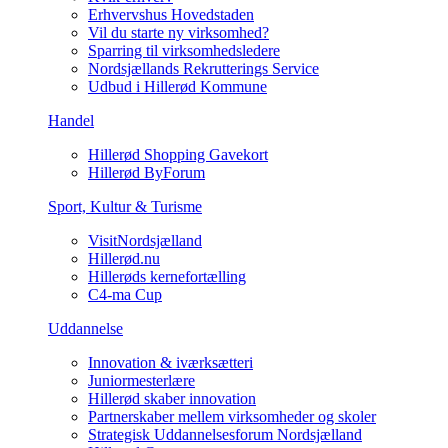
Erhvervshus Hovedstaden
Vil du starte ny virksomhed?
Sparring til virksomhedsledere
Nordsjællands Rekrutterings Service
Udbud i Hillerød Kommune
Handel
Hillerød Shopping Gavekort
Hillerød ByForum
Sport, Kultur & Turisme
VisitNordsjælland
Hillerød.nu
Hillerøds kernefortælling
C4-ma Cup
Uddannelse
Innovation & iværksætteri
Juniormesterlære
Hillerød skaber innovation
Partnerskaber mellem virksomheder og skoler
Strategisk Uddannelsesforum Nordsjælland