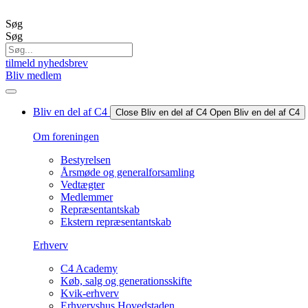
Videre
til
Søg
indhold
Søg
tilmeld nyhedsbrev
Bliv medlem
Bliv en del af C4
Close Bliv en del af C4
Open Bliv en del af C4
Om foreningen
Bestyrelsen
Årsmøde og generalforsamling
Vedtægter
Medlemmer
Repræsentantskab
Ekstern repræsentantskab
Erhverv
C4 Academy
Køb, salg og generationsskifte
Kvik-erhverv
Erhvervshus Hovedstaden