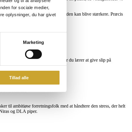
 medier og til at analysere
nden for sociale medier,
 tilpasse sig den stress, vi møder, så den kan blive stærkere. Præcis
e oplysninger, du har givet
Marketing
ødvendigvis dine omstændigheder. Når du lærer at give slip på
 at gøre dét, der er vigtigt for dig.
n ekstraordinært god pris.
Tillad alle
e overbelastet.
ker til ambitiøse forretningsfolk med at håndtere den stress, der helt
, Niras og DLA piper.