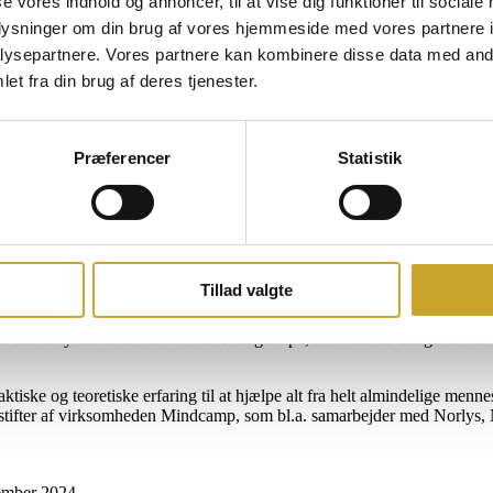
se vores indhold og annoncer, til at vise dig funktioner til sociale
r både energi og overskud.
oplysninger om din brug af vores hjemmeside med vores partnere i
ndgå stressende situationer. Men hjernen er faktisk designet til netop at
ysepartnere. Vores partnere kan kombinere disse data med andr
et fra din brug af deres tjenester.
ogere på:
Præferencer
Statistik
sliv
te tankerne, der er årsagen til, at du oplever at være stresset – ikke n
veau falde helt af sig selv. Det resulterer i mere overskud og nærvær til
g og simple redskaber. Mads har desuden lovet at tage sin bog med til e
Tillad valgte
har tankemylder eller bare vil blive klogere på, hvordan du undgår at bliv
iske og teoretiske erfaring til at hjælpe alt fra helt almindelige mennes
r medstifter af virksomheden Mindcamp, som bl.a. samarbejder med Norlys
ember 2024