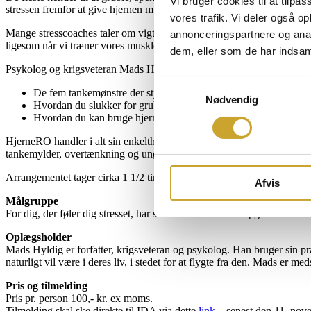
Vi bruger cookies til at tilpas
stressen fremfor at give hjernen mulighed for at genoplade. Det koste
vores trafik. Vi deler også 
Mange stresscoaches taler om vigtigheden af at “stressreducere” eller u
annonceringspartnere og anal
ligesom når vi træner vores muskler.
dem, eller som de har indsaml
Psykolog og krigsveteran Mads Hyldig fra Mindcamp gør dig bl.a. kl
Samtykkevalg
De fem tankemønstre der stjæler vores energi
Nødvendig
Hvordan du slukker for grublerier og bekymringer
Hvordan du kan bruge hjerneRO til at finde balance i dit arbejd
HjerneRO handler i alt sin enkelthed om at tænke mindre. For det er of
tankemylder, overtænkning og unødvendige bekymringer, vil dit stress ni
Arrangementet tager cirka 1 1/2 time, og er en kombination af foredra
Afvis
Målgruppe
For dig, der føler dig stresset, har svært ved at nå dine opgaver eller 
Oplægsholder
Mads Hyldig er forfatter, krigsveteran og psykolog. Han bruger sin prakt
naturligt vil være i deres liv, i stedet for at flygte fra den. Mads e
Pris og tilmelding
Pris pr. person 100,- kr. ex moms.
Tilmelding skal ske direkte til IDA via dette
link
– senest den 11. nov