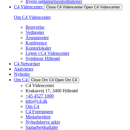
Byens uddannelsesinstitutioner
C4 Videncenter
Close C4 Videncenter
Open C4 Videncenter
Om C4 Videncenter
Bestyrelse
Vedtægter
Årsrapporter
Konference
Kontorlokaler
Lejere i C4 Videncenter
Symbiose Hillerød
C4 Netværket
Aktiviteter
Nyheder
Om C4
Close Om C4
Open Om C4
C4 Videncenter
Krakasvej 17, 3400 Hillerød
+45 4527 1000
info@c4.dk
Om C4
C4 Foreningen
Medarbejdere
Nyhedsbreve arkiv
Samarbejdsaftaler