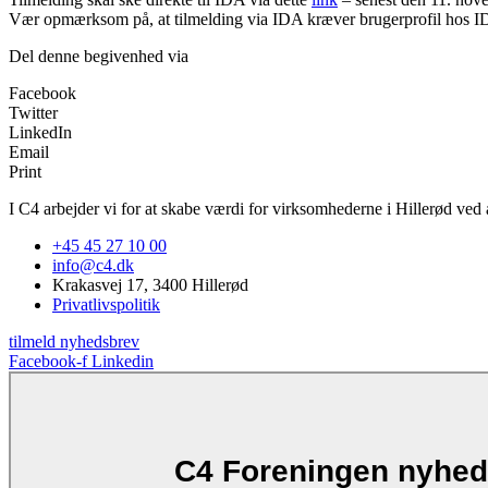
Vær opmærksom på, at tilmelding via IDA kræver brugerprofil hos IDA 
Del denne begivenhed via
Facebook
Twitter
LinkedIn
Email
Print
I C4 arbejder vi for at skabe værdi for virksomhederne i Hillerød ved a
+45 45 27 10 00
info@c4.dk
Krakasvej 17, 3400 Hillerød
Privatlivspolitik
tilmeld nyhedsbrev
Facebook-f
Linkedin