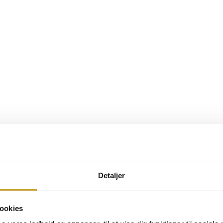
Detaljer
u slipper bekymringer, overtænkning og skaber balance i dit arbejdsliv.
 du arbejder. Men det kræver, at du giver den en pause fra arbejdsrela
ookies
ere eller andre af livets omstændigheder. Men hvis vi ikke formår at sli