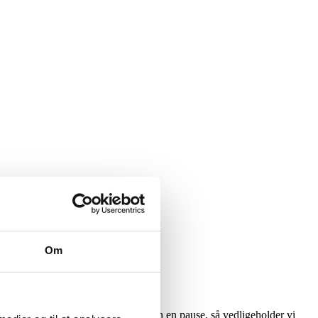
Om
terede grublerier og bekymringer.
ppe disse bekymringer og give hjernen en pause, så vedligeholder vi