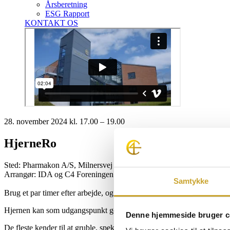
Årsberetning
ESG Rapport
KONTAKT OS
28. november 2024 kl. 17.00 – 19.00
HjerneRo
Sted: Pharmakon A/S, Milnersvej 42, 3400 Hilerød
Arrangør: IDA og C4 Foreningen
Samtykke
Brug et par timer efter arbejde, og du vil blive klogere på, hvordan d
Hjernen kan som udgangspunkt godt håndtere den stress der opstår, når
Denne hjemmeside bruger c
De fleste kender til at gruble, spekulere og bekymre sig om job, karri