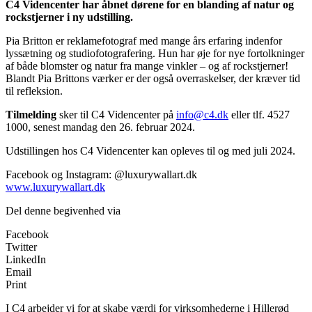
C4 Videncenter har åbnet dørene for en blanding af natur og
rockstjerner i ny udstilling.
Pia Britton er reklamefotograf med mange års erfaring indenfor
lyssætning og studiofotografering. Hun har øje for nye fortolkninger
af både blomster og natur fra mange vinkler – og af rockstjerner!
Blandt Pia Brittons værker er der også overraskelser, der kræver tid
til refleksion.
Tilmelding
sker til C4 Videncenter på
info@c4.dk
eller tlf. 4527
1000, senest mandag den 26. februar 2024.
Udstillingen hos C4 Videncenter kan opleves til og med juli 2024.
Facebook og Instagram: @luxurywallart.dk
www.luxurywallart.dk
Del denne begivenhed via
Facebook
Twitter
LinkedIn
Email
Print
I C4 arbejder vi for at skabe værdi for virksomhederne i Hillerød