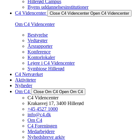
Hillerød Campus
Byens uddannelsesinstitutioner
C4 Videncenter
Close C4 Videncenter
Open C4 Videncenter
Om C4 Videncenter
Bestyrelse
Vedtægter
Årsrapporter
Konference
Kontorlokaler
Lejere i C4 Videncenter
Symbiose Hillerød
C4 Netværket
Aktiviteter
Nyheder
Om C4
Close Om C4
Open Om C4
C4 Videncenter
Krakasvej 17, 3400 Hillerød
+45 4527 1000
info@c4.dk
Om C4
C4 Foreningen
Medarbejdere
Nyhedsbreve arkiv