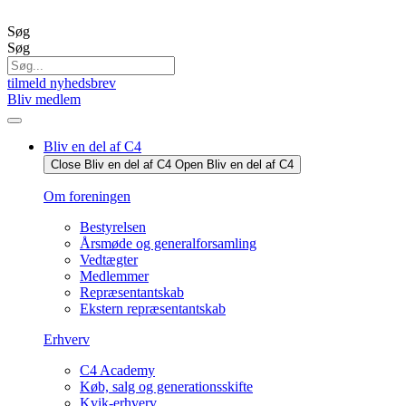
Videre
til
Søg
indhold
Søg
tilmeld nyhedsbrev
Bliv medlem
Bliv en del af C4
Close Bliv en del af C4
Open Bliv en del af C4
Om foreningen
Bestyrelsen
Årsmøde og generalforsamling
Vedtægter
Medlemmer
Repræsentantskab
Ekstern repræsentantskab
Erhverv
C4 Academy
Køb, salg og generationsskifte
Kvik-erhverv