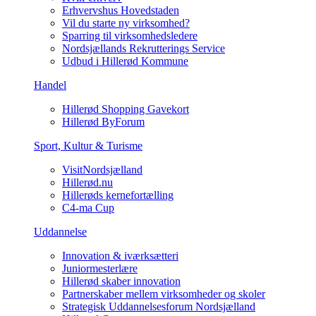
Erhvervshus Hovedstaden
Vil du starte ny virksomhed?
Sparring til virksomhedsledere
Nordsjællands Rekrutterings Service
Udbud i Hillerød Kommune
Handel
Hillerød Shopping Gavekort
Hillerød ByForum
Sport, Kultur & Turisme
VisitNordsjælland
Hillerød.nu
Hillerøds kernefortælling
C4-ma Cup
Uddannelse
Innovation & iværksætteri
Juniormesterlære
Hillerød skaber innovation
Partnerskaber mellem virksomheder og skoler
Strategisk Uddannelsesforum Nordsjælland