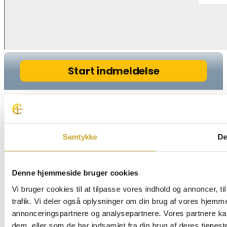
Samtykke
De
Denne hjemmeside bruger cookies
Vi bruger cookies til at tilpasse vores indhold og annoncer, til
trafik. Vi deler også oplysninger om din brug af vores hjemm
annonceringspartnere og analysepartnere. Vores partnere ka
dem, eller som de har indsamlet fra din brug af deres tjeneste