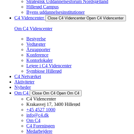
Strategisk Uddannelsesforum Nordsjælland
Hillerød Campus
Byens uddannelsesinstitutioner
C4 Videncenter
Close C4 Videncenter
Open C4 Videncenter
Om C4 Videncenter
Bestyrelse
Vedtægter
Årsrapporter
Konference
Kontorlokaler
Lejere i C4 Videncenter
Symbiose Hillerød
C4 Netværket
Aktiviteter
Nyheder
Om C4
Close Om C4
Open Om C4
C4 Videncenter
Krakasvej 17, 3400 Hillerød
+45 4527 1000
info@c4.dk
Om C4
C4 Foreningen
Medarbejdere