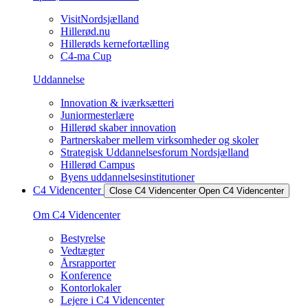
VisitNordsjælland
Hillerød.nu
Hillerøds kernefortælling
C4-ma Cup
Uddannelse
Innovation & iværksætteri
Juniormesterlære
Hillerød skaber innovation
Partnerskaber mellem virksomheder og skoler
Strategisk Uddannelsesforum Nordsjælland
Hillerød Campus
Byens uddannelsesinstitutioner
C4 Videncenter
Close C4 Videncenter
Open C4 Videncenter
Om C4 Videncenter
Bestyrelse
Vedtægter
Årsrapporter
Konference
Kontorlokaler
Lejere i C4 Videncenter