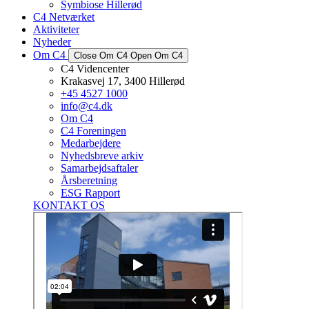
Symbiose Hillerød
C4 Netværket
Aktiviteter
Nyheder
Om C4
Close Om C4
Open Om C4
C4 Videncenter
Krakasvej 17, 3400 Hillerød
+45 4527 1000
info@c4.dk
Om C4
C4 Foreningen
Medarbejdere
Nyhedsbreve arkiv
Samarbejdsaftaler
Årsberetning
ESG Rapport
KONTAKT OS