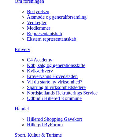
Om foreningen
Bestyrelsen
Årsmøde og generalforsamling
Vedtægter
Medlemmer
Repræsentantskab
Ekstern repræsentantskab
Erhverv
C4 Academy
Køb, salg og generationsskifte
Kvik-erhverv
Erhvervshus Hovedstaden
Vil du starte ny virksomhed?
Sparring til virksomhedsledere
Nordsjællands Rekrutterings Service
Udbud i Hillerød Kommune
Handel
Hillerød Shopping Gavekort
Hillerød ByForum
Sport, Kultur & Turisme