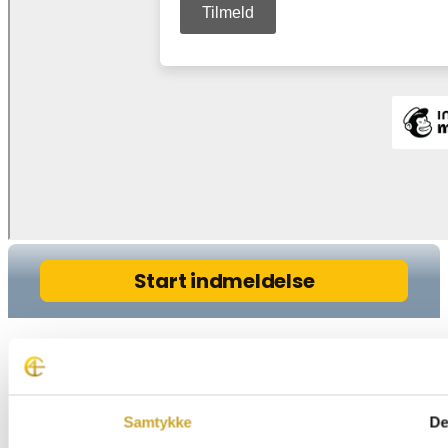
Samtykke
De