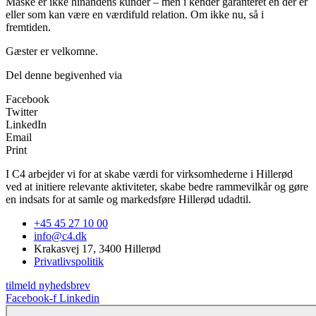
Måske er ikke hinandens kunder – men i kender garanteret én der er
eller som kan være en værdifuld relation. Om ikke nu, så i
fremtiden.
Gæster er velkomne.
Del denne begivenhed via
Facebook
Twitter
LinkedIn
Email
Print
I C4 arbejder vi for at skabe værdi for virksomhederne i Hillerød
ved at initiere relevante aktiviteter, skabe bedre rammevilkår og gøre
en indsats for at samle og markedsføre Hillerød udadtil.
+45 45 27 10 00
info@c4.dk
Krakasvej 17, 3400 Hillerød
Privatlivspolitik
tilmeld nyhedsbrev
Facebook-f
Linkedin