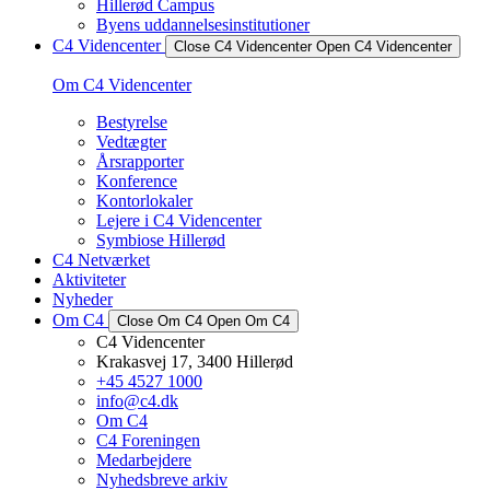
Hillerød Campus
Byens uddannelsesinstitutioner
C4 Videncenter
Close C4 Videncenter
Open C4 Videncenter
Om C4 Videncenter
Bestyrelse
Vedtægter
Årsrapporter
Konference
Kontorlokaler
Lejere i C4 Videncenter
Symbiose Hillerød
C4 Netværket
Aktiviteter
Nyheder
Om C4
Close Om C4
Open Om C4
C4 Videncenter
Krakasvej 17, 3400 Hillerød
+45 4527 1000
info@c4.dk
Om C4
C4 Foreningen
Medarbejdere
Nyhedsbreve arkiv