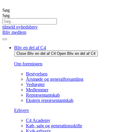
Videre
til
Søg
indhold
Søg
tilmeld nyhedsbrev
Bliv medlem
Bliv en del af C4
Close Bliv en del af C4
Open Bliv en del af C4
Om foreningen
Bestyrelsen
Årsmøde og generalforsamling
Vedtægter
Medlemmer
Repræsentantskab
Ekstern repræsentantskab
Erhverv
C4 Academy
Køb, salg og generationsskifte
Kvik-erhverv