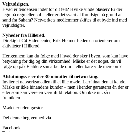
Vejrudsigten.
Hvad er tendensen indenfor dit felt? Hvilke vinde blæser? Er der
tegn på regn eller sol – eller er det svært at forudsige på grund af
sand fra Sahara? Netværkets medlemmer skiftes til at byde ind med
vejrudsigter.
Nyheder fra Hillerød.
Direktør i C4 Videncenter, Erik Helmer Pedersen orienterer om
aktiviteter i Hillerød.
Herigennem kan du følge med i hvad der sker i byen, som kan have
betydning for dig og din virksomhed. Måske er det noget, du vil
følge op på? Etablere samarbejde om – eller bare vide mere om?
Afslutningsvis er der 30 minutter til networking.
Inviter et netværksmedlem til et lille møde. Lær hinanden at kende.
Måske er ikke hinandens kunder – men i kender garanteret én der er
eller som kan være en værdifuld relation. Om ikke nu, så i
fremtiden.
Mødet er uden gæster.
Del denne begivenhed via
Facebook