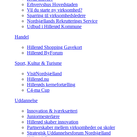
Erhvervshus Hovedstaden
Vil du starte ny virksomhed?
Sparring til virksomhedsledere
Nordsjællands Rekrutterings Service
Udbud i Hillerød Kommune
Handel
Hillerød Shopping Gavekort
Hillerød ByForum
Sport, Kultur & Turisme
VisitNordsjælland
Hillerød.nu
Hillerøds kernefortælling
C4-ma Cup
Uddannelse
Innovation & iværksætteri
Juniormesterlære
Hillerød skaber innovation
Partnerskaber mellem virksomheder og skoler
Strategisk Uddannelsesforum Nordsjælland