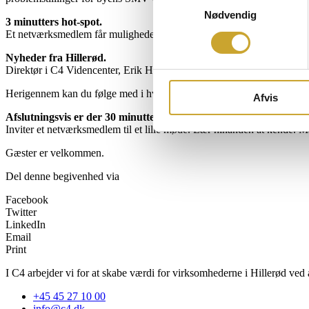
Nødvendig
3 minutters hot-spot.
Et netværksmedlem får muligheden for at fortælle om noget, som han/h
Nyheder fra Hillerød.
Direktør i C4 Videncenter, Erik Helmer Pedersen orienterer om aktivite
Herigennem kan du følge med i hvad der sker i byen, som kan have be
Afvis
Afslutningsvis er der 30 minutter til networking.
Inviter et netværksmedlem til et lille møde. Lær hinanden at kende. M
Gæster er velkommen.
Del denne begivenhed via
Facebook
Twitter
LinkedIn
Email
Print
I C4 arbejder vi for at skabe værdi for virksomhederne i Hillerød ved a
+45 45 27 10 00
info@c4.dk