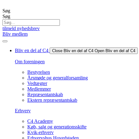
Videre
til
Søg
indhold
Søg
tilmeld nyhedsbrev
Bliv medlem
Bliv en del af C4
Close Bliv en del af C4
Open Bliv en del af C4
Om foreningen
Bestyrelsen
Årsmøde og generalforsamling
Vedtægter
Medlemmer
Repræsentantskab
Ekstern repræsentantskab
Erhverv
C4 Academy
Køb, salg og generationsskifte
Kvik-erhverv
Erhvervshus Hovedstaden