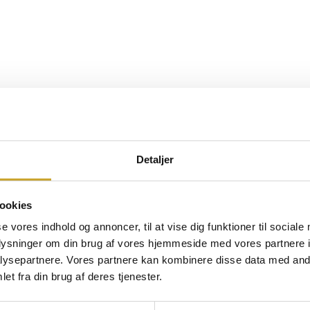
Detaljer
ookies
se vores indhold og annoncer, til at vise dig funktioner til sociale
oplysninger om din brug af vores hjemmeside med vores partnere i
ysepartnere. Vores partnere kan kombinere disse data med andr
et fra din brug af deres tjenester.
gsdanner til sparringsmøde i netværket. Det er en unik mulighed for at 