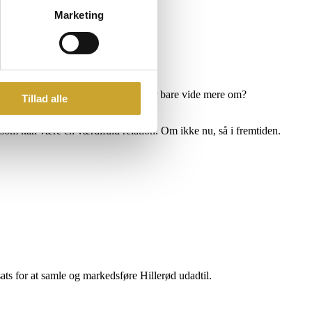
Marketing
p på? Etablere samarbejde om – eller bare vide mere om?
Tillad alle
 som kan være en værdifuld relation. Om ikke nu, så i fremtiden.
sats for at samle og markedsføre Hillerød udadtil.