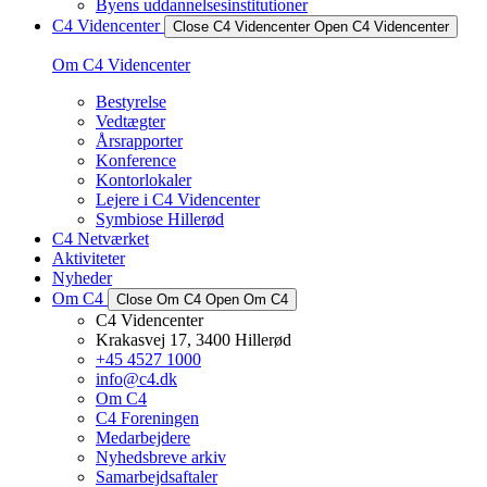
Byens uddannelsesinstitutioner
C4 Videncenter
Close C4 Videncenter
Open C4 Videncenter
Om C4 Videncenter
Bestyrelse
Vedtægter
Årsrapporter
Konference
Kontorlokaler
Lejere i C4 Videncenter
Symbiose Hillerød
C4 Netværket
Aktiviteter
Nyheder
Om C4
Close Om C4
Open Om C4
C4 Videncenter
Krakasvej 17, 3400 Hillerød
+45 4527 1000
info@c4.dk
Om C4
C4 Foreningen
Medarbejdere
Nyhedsbreve arkiv
Samarbejdsaftaler