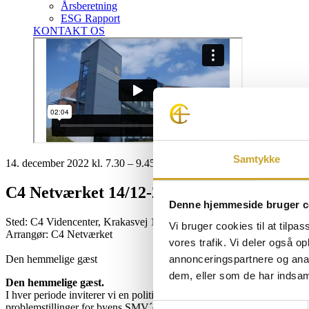
Årsberetning
ESG Rapport
KONTAKT OS
Samtykke
14. december 2022 kl. 7.30 – 9.45
C4 Netværket 14/12-22
Denne hjemmeside bruger c
Sted: C4 Videncenter, Krakasvej 17, 3400 Hillerød
Vi bruger cookies til at tilpas
Arrangør: C4 Netværket
vores trafik. Vi deler også 
Den hemmelige gæst
annonceringspartnere og anal
dem, eller som de har indsaml
Den hemmelige gæst.
I hver periode inviterer vi en politiker, beslutningstager eller menin
problemstillinger for byens SMV´er.
Samtykkevalg