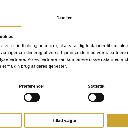
6 skabt liv på dansegulvene med ørehængere som ”Jonathan”, ”En som
Detaljer
vel, for nummeret har været afspillet mere end 11,6 mio. gange på Spot
rtister og afro-beat sangere med en lang stime af gennemførte hits, 
ookies
d at sikre sig en plads til ”ErruDumEllaHvad” i det populære videospil
se vores indhold og annoncer, til at vise dig funktioner til sociale
hvor Rasmus Bjerg blandt andet hylder John Mogensen.
Læs mere
oplysninger om din brug af vores hjemmeside med vores partnere i
ysepartnere. Vores partnere kan kombinere disse data med andr
taktperson og antal billetter. Så sender vi en bekræftelse retur på e-
et fra din brug af deres tjenester.
lland Håndbold.
Præferencer
Statistik
Tillad valgte
trup