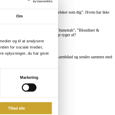
 dig”, ”Som de andre gør” og ”En elsker som dig”. Hvem har ikke
Om
ify.
som ”ErruDumEllaHvad”, ”Gulddans”, ”Jumeirah”, ”Blondiner &
 FIFA. Mon ikke taget på Royal Stage ryger af?
 medier og til at analysere
her
nden for sociale medier,
e oplysninger, du har givet
mail. Billetterne leveres i form af VIP-armbånd og sendes sammen med
Marketing
Tillad alle