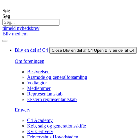
Videre
til
Søg
indhold
Søg
tilmeld nyhedsbrev
Bliv medlem
Bliv en del af C4
Close Bliv en del af C4
Open Bliv en del af C4
Om foreningen
Bestyrelsen
Årsmøde og generalforsamling
Vedtægter
Medlemmer
Repræsentantskab
Ekstern repræsentantskab
Erhverv
C4 Academy
Køb, salg og generationsskifte
Kvik-erhverv
Erhvervshus Hovedstaden