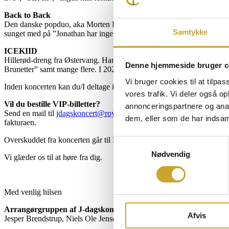
Back to Back
Den danske popduo, aka Morten Remar og Nis Bøgvad, har siden 198
Samtykke
sunget med på ”Jonathan har ingen venner”? Men det har han så allige
ICEKIID
Hillerød-dreng fra Østervang. Han er en af Danmarks mest lovende a
Denne hjemmeside bruger c
Brunetter” samt mange flere. I 2021 skrev han dansk musikhistorie ve
Vi bruger cookies til at tilpas
Inden koncerten kan du/I deltage i
et eksklusivt VIP-arrangement 
vores trafik. Vi deler også 
Vil du bestille VIP-billetter?
annonceringspartnere og anal
Send en mail til
jdagskoncert@royalstage.dk
med virksomhedsnavn, kon
dem, eller som de har indsaml
fakturaen.
Overskuddet fra koncerten går til Hillerød Håndboldklub og Nordsjæ
Samtykkevalg
Nødvendig
Vi glæder os til at høre fra dig.
Med venlig hilsen
Arrangørgruppen
af J-dagskoncerten
Afvis
Jesper Brendstrup, Niels Ole Jensen, Peter Toyberg & Kenny Brends