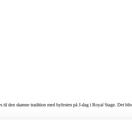
s til den skønne tradition med byfesten på J-dag i Royal Stage. Det bli
 sit største album ”Sanne” fra 1989. Her kan du glæde dig til et gensyn