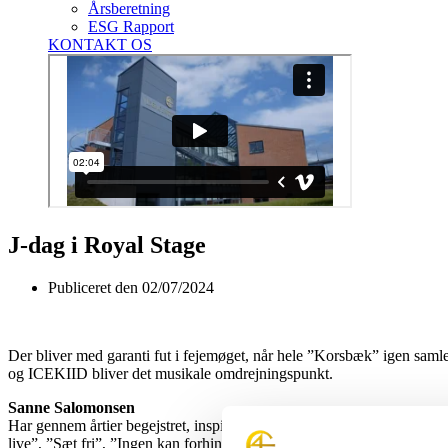
Årsberetning
ESG Rapport
KONTAKT OS
J-dag i Royal Stage
Publiceret den
02/07/2024
Der bliver med garanti fut i fejemøget, når hele ”Korsbæk” igen samle
og ICEKIID bliver det musikale omdrejningspunkt.
Sanne Salomonsen
Har gennem årtier begejstret, inspireret og rørt danskerne. Hun fejrer
live”, ”Sæt fri”, ”Ingen kan forhindre” og ”Tænk på mig”.