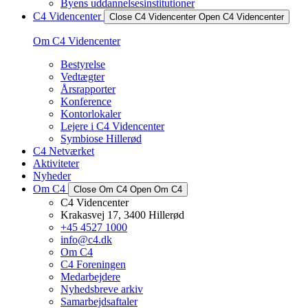
Byens uddannelsesinstitutioner
C4 Videncenter
Close C4 Videncenter
Open C4 Videncenter
Om C4 Videncenter
Bestyrelse
Vedtægter
Årsrapporter
Konference
Kontorlokaler
Lejere i C4 Videncenter
Symbiose Hillerød
C4 Netværket
Aktiviteter
Nyheder
Om C4
Close Om C4
Open Om C4
C4 Videncenter
Krakasvej 17, 3400 Hillerød
+45 4527 1000
info@c4.dk
Om C4
C4 Foreningen
Medarbejdere
Nyhedsbreve arkiv
Samarbejdsaftaler