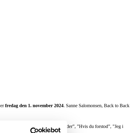
ver
fredag den
1. november 2024
. Sanne Salomonsen, Back to Back
 med store hits som ”Kærligheden kalder”, ”Hvis du forstod”, ”Jeg i