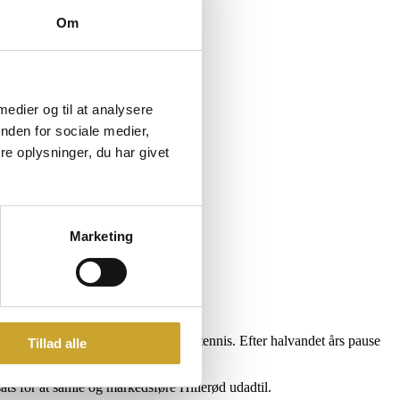
Om
 medier og til at analysere
nden for sociale medier,
e oplysninger, du har givet
Marketing
 vært for international topklasse-tennis. Efter halvandet års pause
Tillad alle
mellem […]
sats for at samle og markedsføre Hillerød udadtil.