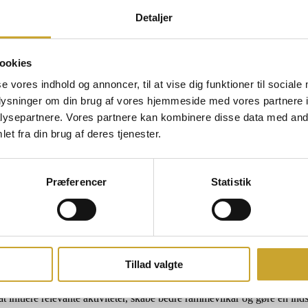
Detaljer
ookies
se vores indhold og annoncer, til at vise dig funktioner til sociale
oplysninger om din brug af vores hjemmeside med vores partnere i
ysepartnere. Vores partnere kan kombinere disse data med andr
et fra din brug af deres tjenester.
Præferencer
Statistik
nmark møder Bulgarien i Royal Stage
tember 2026. Kampen spilles i Royal Stage i Hillerød, som igen bliver
Tillad valgte
erød. Den 18. og 19. september danner Royal Stage ramme om opgøret 
t initiere relevante aktiviteter, skabe bedre rammevilkår og gøre en ind