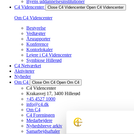
Byens uddannelsesinstitutioner
C4 Videncenter
Close C4 Videncenter
Open C4 Videncenter
Om C4 Videncenter
Bestyrelse
Vedtægter
Årsrapporter
Konference
Kontorlokaler
Lejere i C4 Videncenter
Symbiose Hillerød
C4 Netværket
Aktiviteter
Nyheder
Om C4
Close Om C4
Open Om C4
C4 Videncenter
Krakasvej 17, 3400 Hillerød
+45 4527 1000
info@c4.dk
Om C4
C4 Foreningen
Medarbejdere
Nyhedsbreve arkiv
Samarbejdsaftaler