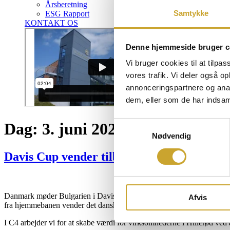
Årsberetning
Samtykke
ESG Rapport
KONTAKT OS
Denne hjemmeside bruger c
Vi bruger cookies til at tilpas
vores trafik. Vi deler også 
annonceringspartnere og anal
dem, eller som de har indsaml
Samtykkevalg
Dag:
3. juni 2026
Nødvendig
Davis Cup vender tilbage til Hillerød: Da
Danmark møder Bulgarien i Davis Cup World Group I den 18. og 19. sep
Afvis
fra hjemmebanen vender det danske Davis Cup-hold tilbage til Hill
I C4 arbejder vi for at skabe værdi for virksomhederne i Hillerød ved a