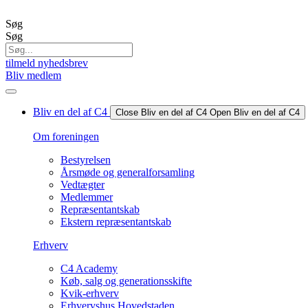
Videre
til
Søg
indhold
Søg
tilmeld nyhedsbrev
Bliv medlem
Bliv en del af C4
Close Bliv en del af C4
Open Bliv en del af C4
Om foreningen
Bestyrelsen
Årsmøde og generalforsamling
Vedtægter
Medlemmer
Repræsentantskab
Ekstern repræsentantskab
Erhverv
C4 Academy
Køb, salg og generationsskifte
Kvik-erhverv
Erhvervshus Hovedstaden