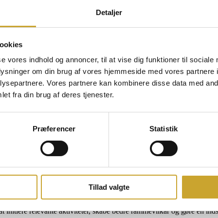
Detaljer
ookies
se vores indhold og annoncer, til at vise dig funktioner til sociale
oplysninger om din brug af vores hjemmeside med vores partnere i
ysepartnere. Vores partnere kan kombinere disse data med andr
et fra din brug af deres tjenester.
Præferencer
Statistik
å motion, netværk og fællesskab
Nordsjælland til en ny aktivitet på erhvervskalenderen. Med C4 Erhvervs
Tillad valgte
 af den traditionsrige Slotsstistafet og kombinerer fysisk aktivitet m
t initiere relevante aktiviteter, skabe bedre rammevilkår og gøre en ind