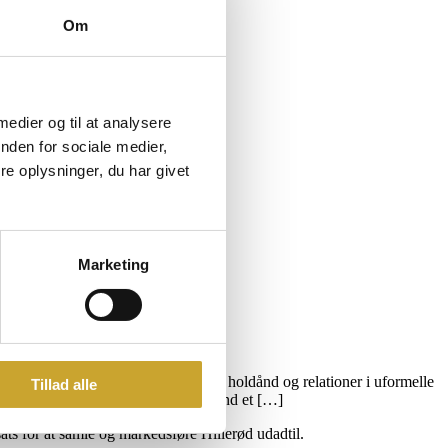
Om
 medier og til at analysere
nden for sociale medier,
e oplysninger, du har givet
Marketing
stafet sættes der fokus på motion, holdånd og relationer i uformelle
Tillad alle
ed netværk og socialt samvær. Mere end et […]
sats for at samle og markedsføre Hillerød udadtil.