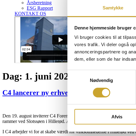
Årsberetning
Samtykke
ESG Rapport
KONTAKT OS
Denne hjemmeside bruger c
Vi bruger cookies til at tilpas
vores trafik. Vi deler også 
annonceringspartnere og anal
dem, eller som de har indsaml
Samtykkevalg
Dag:
1. juni 2026
Nødvendig
C4 lancerer ny erhvervsstafet med fokus p
Den 19. august inviterer C4 Foreningen virksomheder fra Hillerød og 
Afvis
rammer ved Slotssøen i Hillerød. Arrangementet er virksomhedernes del
I C4 arbejder vi for at skabe værdi for virksomhederne i Hillerød ved a