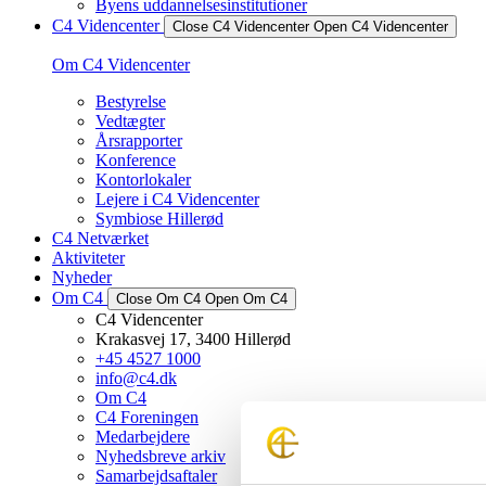
Byens uddannelsesinstitutioner
C4 Videncenter
Close C4 Videncenter
Open C4 Videncenter
Om C4 Videncenter
Bestyrelse
Vedtægter
Årsrapporter
Konference
Kontorlokaler
Lejere i C4 Videncenter
Symbiose Hillerød
C4 Netværket
Aktiviteter
Nyheder
Om C4
Close Om C4
Open Om C4
C4 Videncenter
Krakasvej 17, 3400 Hillerød
+45 4527 1000
info@c4.dk
Om C4
C4 Foreningen
Medarbejdere
Nyhedsbreve arkiv
Samarbejdsaftaler