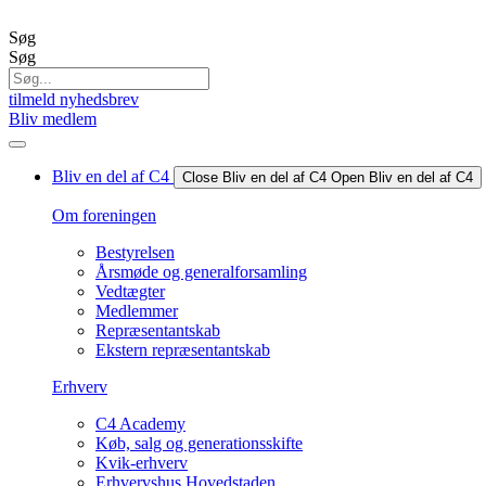
Videre
til
Søg
indhold
Søg
tilmeld nyhedsbrev
Bliv medlem
Bliv en del af C4
Close Bliv en del af C4
Open Bliv en del af C4
Om foreningen
Bestyrelsen
Årsmøde og generalforsamling
Vedtægter
Medlemmer
Repræsentantskab
Ekstern repræsentantskab
Erhverv
C4 Academy
Køb, salg og generationsskifte
Kvik-erhverv
Erhvervshus Hovedstaden