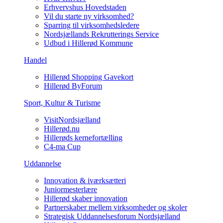
Erhvervshus Hovedstaden
Vil du starte ny virksomhed?
Sparring til virksomhedsledere
Nordsjællands Rekrutterings Service
Udbud i Hillerød Kommune
Handel
Hillerød Shopping Gavekort
Hillerød ByForum
Sport, Kultur & Turisme
VisitNordsjælland
Hillerød.nu
Hillerøds kernefortælling
C4-ma Cup
Uddannelse
Innovation & iværksætteri
Juniormesterlære
Hillerød skaber innovation
Partnerskaber mellem virksomheder og skoler
Strategisk Uddannelsesforum Nordsjælland