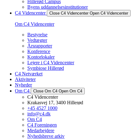
Hillerød Campus
Byens uddannelsesinstitutioner
C4 Videncenter
Close C4 Videncenter
Open C4 Videncenter
Om C4 Videncenter
Bestyrelse
Vedtægter
Årsrapporter
Konference
Kontorlokaler
Lejere i C4 Videncenter
Symbiose Hillerød
C4 Netværket
Aktiviteter
Nyheder
Om C4
Close Om C4
Open Om C4
C4 Videncenter
Krakasvej 17, 3400 Hillerød
+45 4527 1000
info@c4.dk
Om C4
C4 Foreningen
Medarbejdere
Nyhedsbreve arkiv