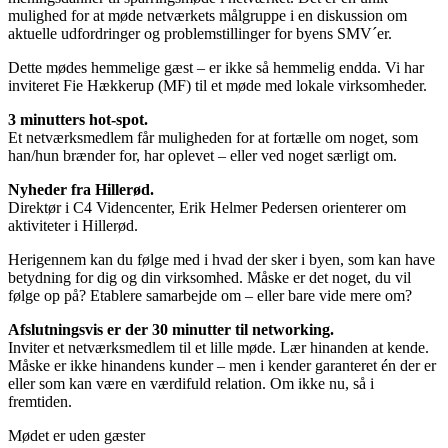
mulighed for at møde netværkets målgruppe i en diskussion om
aktuelle udfordringer og problemstillinger for byens SMV´er.
Dette mødes hemmelige gæst – er ikke så hemmelig endda. Vi har
inviteret Fie Hækkerup (MF) til et møde med lokale virksomheder.
3 minutters hot-spot.
Et netværksmedlem får muligheden for at fortælle om noget, som
han/hun brænder for, har oplevet – eller ved noget særligt om.
Nyheder fra Hillerød.
Direktør i C4 Videncenter, Erik Helmer Pedersen orienterer om
aktiviteter i Hillerød.
Herigennem kan du følge med i hvad der sker i byen, som kan have
betydning for dig og din virksomhed. Måske er det noget, du vil
følge op på? Etablere samarbejde om – eller bare vide mere om?
Afslutningsvis er der 30 minutter til networking.
Inviter et netværksmedlem til et lille møde. Lær hinanden at kende.
Måske er ikke hinandens kunder – men i kender garanteret én der er
eller som kan være en værdifuld relation. Om ikke nu, så i
fremtiden.
Mødet er uden gæster