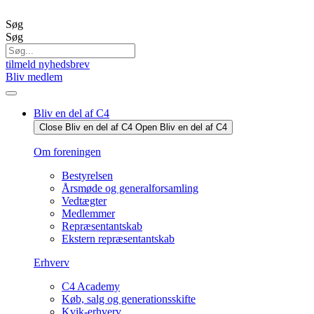
Videre
til
Søg
indhold
Søg
tilmeld nyhedsbrev
Bliv medlem
Bliv en del af C4
Close Bliv en del af C4
Open Bliv en del af C4
Om foreningen
Bestyrelsen
Årsmøde og generalforsamling
Vedtægter
Medlemmer
Repræsentantskab
Ekstern repræsentantskab
Erhverv
C4 Academy
Køb, salg og generationsskifte
Kvik-erhverv